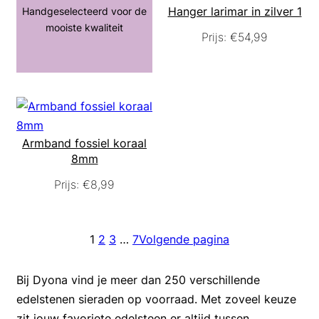
Hanger larimar in zilver 1
Handgeselecteerd voor de
mooiste kwaliteit
Prijs:
€
54,99
Armband fossiel koraal
8mm
Prijs:
€
8,99
1
2
3
…
7
Volgende pagina
Bij Dyona vind je meer dan 250 verschillende
edelstenen sieraden op voorraad. Met zoveel keuze
zit jouw favoriete edelsteen er altijd tussen.