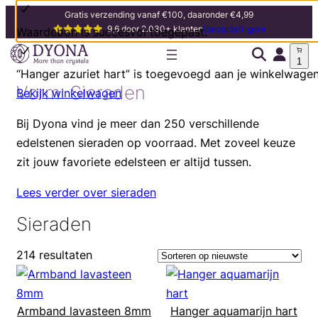
Gratis verzending vanaf €100, daaronder €4,99
9,6 door 2.030+ klanten
(beoordelingen)
Waardebon is succesvol toegepast.
1
“Hanger azuriet hart” is toegevoegd aan je winkelwagen
Vorm:
Sieraden
Bekijk winkelwagen
Bij Dyona vind je meer dan 250 verschillende
edelstenen sieraden op voorraad. Met zoveel keuze
zit jouw favoriete edelsteen er altijd tussen.
Lees verder over sieraden
Sieraden
214 resultaten
Armband lavasteen 8mm
Hanger aquamarijn hart