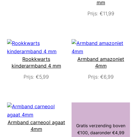
mm
Prijs:
€
11,99
Rookkwarts
Armband amazoniet
kinderarmband 4 mm
4mm
Prijs:
€
5,99
Prijs:
€
6,99
Armband carneool agaat
Gratis verzending boven
4mm
€100, daaronder €4,99