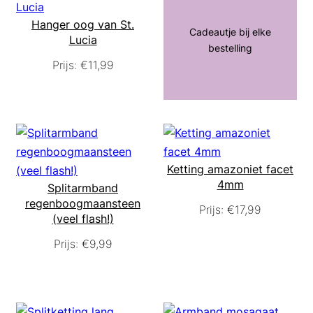
Hanger oog van St.
Cadeautje bij elke
Lucia
bestelling
Prijs:
€
11,99
Ketting amazoniet facet
4mm
Splitarmband
regenboogmaansteen
Prijs:
€
17,99
(veel flash!)
Prijs:
€
9,99