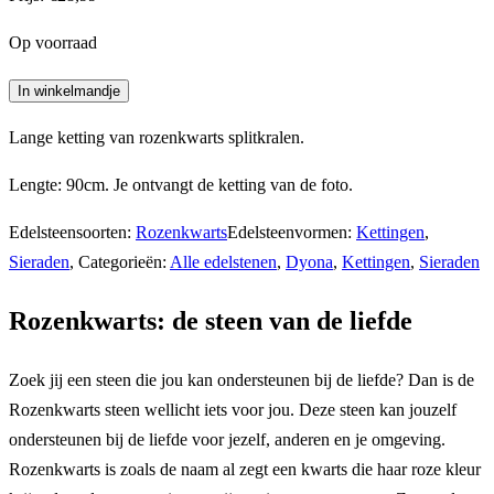
Op voorraad
Splitketting
In winkelmandje
lang
Lange ketting van rozenkwarts splitkralen.
rozenkwarts
aantal
Lengte: 90cm. Je ontvangt de ketting van de foto.
Edelsteensoorten:
Rozenkwarts
Edelsteenvormen:
Kettingen
,
Sieraden
,
Categorieën:
Alle edelstenen
,
Dyona
,
Kettingen
,
Sieraden
Rozenkwarts: de steen van de liefde
Zoek jij een steen die jou kan ondersteunen bij de liefde? Dan is de
Rozenkwarts steen wellicht iets voor jou. Deze steen kan jouzelf
ondersteunen bij de liefde voor jezelf, anderen en je omgeving.
Rozenkwarts is zoals de naam al zegt een kwarts die haar roze kleur