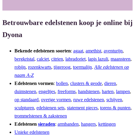
Betrouwbare edelstenen koop je online bij
Dyona
Bekende edelstenen soorten
:
agaat
,
amethist
,
aventurijn
,
bergkristal
,
calciet
,
citrien
,
labradoriet
,
lapis lazuli
,
maansteen
,
robijn
,
rozenkwarts
,
tijgeroog
,
toermalijn
.
Alle edelstenen op
naam A-Z
Edelstenen vormen
:
bollen
,
clusters & geode
,
dieren
,
duimstenen
,
engeltjes
,
freeforms
,
handstenen
,
harten
,
lampen
,
op standaard
,
overige vormen
,
ruwe edelstenen
,
schijven
,
sculpturen
,
edelstenen sets
,
statement pieces
,
torens & punten
,
trommelstenen & zakstenen
Edelstenen
sieraden
:
armbanden
,
hangers
,
kettingen
Unieke edelstenen