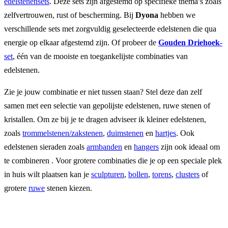
edelstenensets
. Deze sets zijn afgestemd op specifieke thema’s zoals
zelfvertrouwen, rust of bescherming. Bij
Dyona
hebben we
verschillende sets met zorgvuldig geselecteerde edelstenen die qua
energie op elkaar afgestemd zijn. Of probeer de
Gouden Driehoek
-
set
, één van de mooiste en toegankelijste combinaties van
edelstenen.
Zie je jouw combinatie er niet tussen staan? Stel deze dan zelf
samen met een selectie van gepolijste edelstenen, ruwe stenen of
kristallen. Om ze bij je te dragen adviseer ik kleiner edelstenen,
zoals
trommelstenen/zakstenen
,
duimstenen
en
hartjes
. Ook
edelstenen sieraden zoals
armbanden
en
hangers
zijn ook ideaal om
te combineren . Voor grotere combinaties die je op een speciale plek
in huis wilt plaatsen kan je
sculpturen
,
bollen
,
torens
,
clusters
of
grotere
ruwe
stenen kiezen.