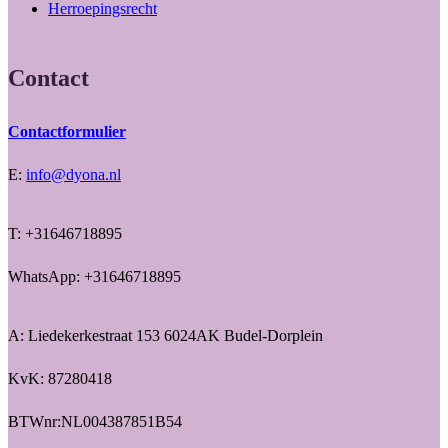
Herroepingsrecht
Contact
Contactformulier
E:
info@dyona.nl
T: +31646718895
WhatsApp: +31646718895
A: Liedekerkestraat 153 6024AK Budel-Dorplein
KvK: 87280418
BTWnr:NL004387851B54