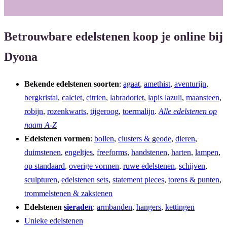
Betrouwbare edelstenen koop je online bij
Dyona
Bekende edelstenen soorten
:
agaat
,
amethist
,
aventurijn
,
bergkristal
,
calciet
,
citrien
,
labradoriet
,
lapis lazuli
,
maansteen
,
robijn
,
rozenkwarts
,
tijgeroog
,
toermalijn
.
Alle edelstenen op
naam A-Z
Edelstenen vormen
:
bollen
,
clusters & geode
,
dieren
,
duimstenen
,
engeltjes
,
freeforms
,
handstenen
,
harten
,
lampen
,
op standaard
,
overige vormen
,
ruwe edelstenen
,
schijven
,
sculpturen
,
edelstenen sets
,
statement pieces
,
torens & punten
,
trommelstenen & zakstenen
Edelstenen
sieraden
:
armbanden
,
hangers
,
kettingen
Unieke edelstenen