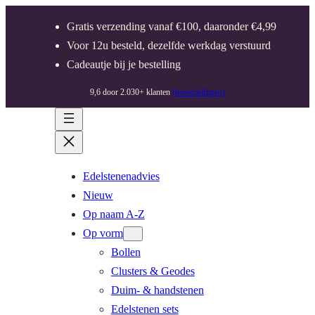
Gratis verzending vanaf €100, daaronder €4,99
Voor 12u besteld, dezelfde werkdag verstuurd
Cadeautje bij je bestelling
9,6 door 2.030+ klanten
(beoordelingen)
Edelstenenadvies
Nieuw
Op naam A-Z
Op vorm
Bollen
Clusters & Geodes
Duim- & handstenen
Edelstenen sets