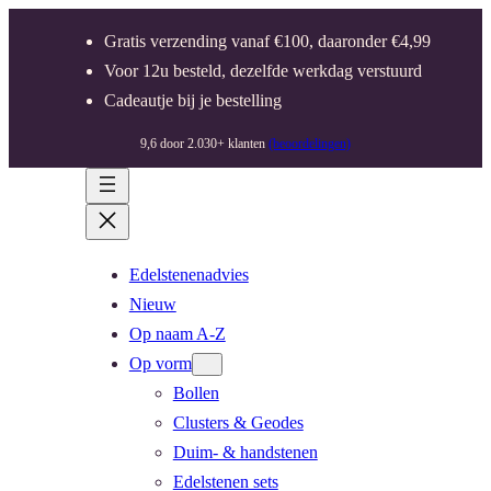
Gratis verzending vanaf €100, daaronder €4,99
Voor 12u besteld, dezelfde werkdag verstuurd
Cadeautje bij je bestelling
9,6 door 2.030+ klanten
(beoordelingen)
Edelstenenadvies
Nieuw
Op naam A-Z
Op vorm
Bollen
Clusters & Geodes
Duim- & handstenen
Edelstenen sets