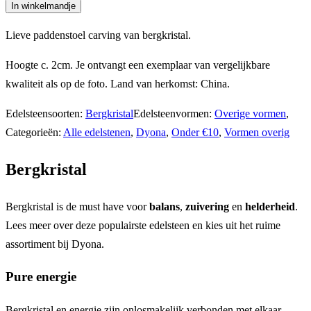
Bergkristal
In winkelmandje
paddenstoel
Lieve paddenstoel carving van bergkristal.
aantal
Hoogte c. 2cm. Je ontvangt een exemplaar van vergelijkbare
kwaliteit als op de foto. Land van herkomst: China.
Edelsteensoorten:
Bergkristal
Edelsteenvormen:
Overige vormen
,
Categorieën:
Alle edelstenen
,
Dyona
,
Onder €10
,
Vormen overig
Bergkristal
Bergkristal is de must have voor
balans
,
zuivering
en
helderheid
.
Lees meer over deze populairste edelsteen en kies uit het ruime
assortiment bij Dyona.
Pure energie
Bergkristal en energie zijn onlosmakelijk verbonden met elkaar.