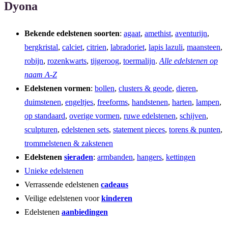
Dyona
Bekende edelstenen soorten
:
agaat
,
amethist
,
aventurijn
,
bergkristal
,
calciet
,
citrien
,
labradoriet
,
lapis lazuli
,
maansteen
,
robijn
,
rozenkwarts
,
tijgeroog
,
toermalijn
.
Alle edelstenen op
naam A-Z
Edelstenen vormen
:
bollen
,
clusters & geode
,
dieren
,
duimstenen
,
engeltjes
,
freeforms
,
handstenen
,
harten
,
lampen
,
op standaard
,
overige vormen
,
ruwe edelstenen
,
schijven
,
sculpturen
,
edelstenen sets
,
statement pieces
,
torens & punten
,
trommelstenen & zakstenen
Edelstenen
sieraden
:
armbanden
,
hangers
,
kettingen
Unieke edelstenen
Verrassende edelstenen
cadeaus
Veilige edelstenen voor
kinderen
Edelstenen
aanbiedingen