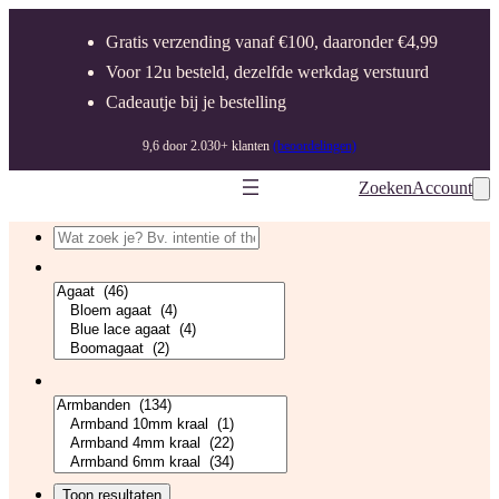
Ga
Gratis verzending vanaf €100, daaronder €4,99
naar
Voor 12u besteld, dezelfde werkdag verstuurd
de
Cadeautje bij je bestelling
inhoud
9,6 door 2.030+ klanten
(beoordelingen)
Zoeken
Account