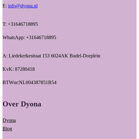
E:
info@dyona.nl
T: +31646718895
WhatsApp: +31646718895
A: Liedekerkestraat 153 6024AK Budel-Dorplein
KvK: 87280418
BTWnr:NL004387851B54
Over Dyona
Dyona
Blog