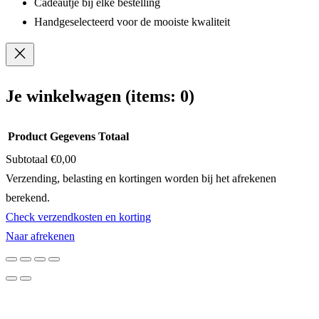
Cadeautje bij elke bestelling
Handgeselecteerd voor de mooiste kwaliteit
Je winkelwagen
(items: 0)
Product
Gegevens
Totaal
Subtotaal
€0,00
Producten
Verzending, belasting en kortingen worden bij het afrekenen
berekend.
in
Check verzendkosten en korting
winkelwagen
Naar afrekenen