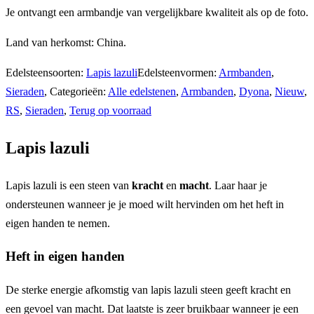
Je ontvangt een armbandje van vergelijkbare kwaliteit als op de foto.
Land van herkomst: China.
Edelsteensoorten:
Lapis lazuli
Edelsteenvormen:
Armbanden
,
Sieraden
,
Categorieën:
Alle edelstenen
,
Armbanden
,
Dyona
,
Nieuw
,
RS
,
Sieraden
,
Terug op voorraad
Lapis lazuli
Lapis lazuli is een steen van
kracht
en
macht
. Laar haar je
ondersteunen wanneer je je moed wilt hervinden om het heft in
eigen handen te nemen.
Heft in eigen handen
De sterke energie afkomstig van lapis lazuli steen geeft kracht en
een gevoel van macht. Dat laatste is zeer bruikbaar wanneer je een