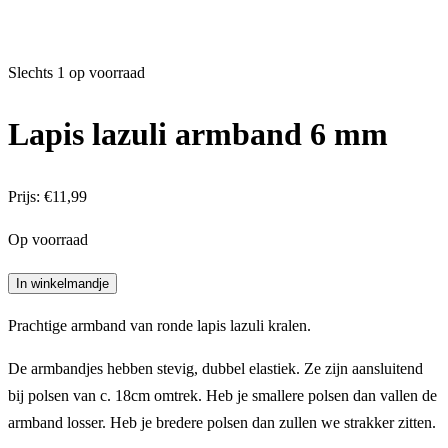
Slechts 1 op voorraad
Lapis lazuli armband 6 mm
Prijs:
€
11,99
Op voorraad
Lapis
In winkelmandje
lazuli
Prachtige armband van ronde lapis lazuli kralen.
armband
6
De armbandjes hebben stevig, dubbel elastiek. Ze zijn aansluitend
mm
bij polsen van c. 18cm omtrek. Heb je smallere polsen dan vallen de
aantal
armband losser. Heb je bredere polsen dan zullen we strakker zitten.