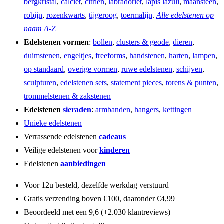
bergkristal
,
calciet
,
citrien
,
labradoriet
,
lapis lazuli
,
maansteen
,
robijn
,
rozenkwarts
,
tijgeroog
,
toermalijn
.
Alle edelstenen op
naam A-Z
Edelstenen vormen
:
bollen
,
clusters & geode
,
dieren
,
duimstenen
,
engeltjes
,
freeforms
,
handstenen
,
harten
,
lampen
,
op standaard
,
overige vormen
,
ruwe edelstenen
,
schijven
,
sculpturen
,
edelstenen sets
,
statement pieces
,
torens & punten
,
trommelstenen & zakstenen
Edelstenen
sieraden
:
armbanden
,
hangers
,
kettingen
Unieke edelstenen
Verrassende edelstenen
cadeaus
Veilige edelstenen voor
kinderen
Edelstenen
aanbiedingen
Voor 12u besteld, dezelfde werkdag verstuurd
Gratis verzending boven €100, daaronder €4,99
Beoordeeld met een 9,6 (+2.030 klantreviews)