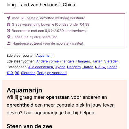
lang. Land van herkomst: China.
Voor 12u besteld, dezelfde werkdag verstuurd
Gratis verzending boven €100, daaronder €4,99
Beoordeeld met een 9,6 (+2.030 klantreviews)
Cadeautje bij elke bestelling
Handgeselecteerd voor de mooiste kwaliteit
Edelsteensoorten:
Aquamarijn
Edelsteenvormen:
Andere vormen hangers
,
Hangers
,
Harten
,
Sieraden
,
Categorieën:
Alle edelstenen
,
Dyona
,
Hangers
,
Harten
,
Nieuw
,
Onder
€10
,
RS
,
Sieraden
,
Terug op voorraad
Aquamarijn
Wil jij graag meer
openstaan
voor anderen en
oprechtheid
een meer centrale plek in jouw leven
geven? Laat aquamarijn je hierbij helpen.
Steen van de zee