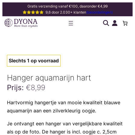
Ga
Gratis verzending vanaf €100, daaronder €4,99
9,6 door 2.030+ klanten
(beoordelingen)
naar
de
inhoud
Slechts 1 op voorraad
Hanger aquamarijn hart
Prijs:
€
8,99
Hanger
Hartvormig hangertje van mooie kwaliteit blauwe
aquamarijn
aquamarijn aan een zilverkleurig oogje.
hart
aantal
Je ontvangt een hanger van vergelijkbare kwaliteit
als op de foto. De hanger is incl. oogje c. 2,5cm