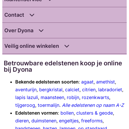
Contact
Over Dyona
Veilig online winkelen
Betrouwbare edelstenen koop je online
bij Dyona
Bekende edelstenen soorten
:
agaat
,
amethist
,
aventurijn
,
bergkristal
,
calciet
,
citrien
,
labradoriet
,
lapis lazuli
,
maansteen
,
robijn
,
rozenkwarts
,
tijgeroog
,
toermalijn
.
Alle edelstenen op naam A-Z
Edelstenen vormen
:
bollen
,
clusters & geode
,
dieren
,
duimstenen
,
engeltjes
,
freeforms
,
handstenen
,
harten
,
lampen
,
op standaard
,