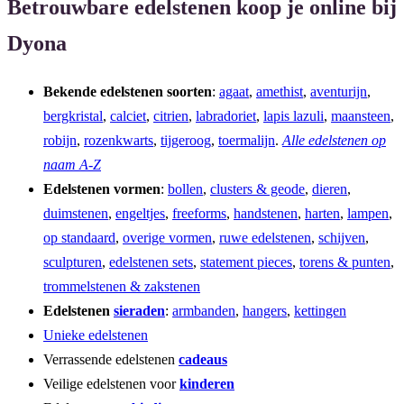
Betrouwbare edelstenen koop je online bij
Dyona
Bekende edelstenen soorten
:
agaat
,
amethist
,
aventurijn
,
bergkristal
,
calciet
,
citrien
,
labradoriet
,
lapis lazuli
,
maansteen
,
robijn
,
rozenkwarts
,
tijgeroog
,
toermalijn
.
Alle edelstenen op
naam A-Z
Edelstenen vormen
:
bollen
,
clusters & geode
,
dieren
,
duimstenen
,
engeltjes
,
freeforms
,
handstenen
,
harten
,
lampen
,
op standaard
,
overige vormen
,
ruwe edelstenen
,
schijven
,
sculpturen
,
edelstenen sets
,
statement pieces
,
torens & punten
,
trommelstenen & zakstenen
Edelstenen
sieraden
:
armbanden
,
hangers
,
kettingen
Unieke edelstenen
Verrassende edelstenen
cadeaus
Veilige edelstenen voor
kinderen