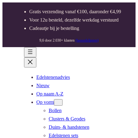
Gratis verzending vanaf €100, daaronder €4,99
Voor 12u besteld, dezelfde werkdag verstuurd
Cadeautje bij je bestelling
9,6 door 2.030+ klanten
(beoordelingen)
Edelstenenadvies
Nieuw
Op naam A-Z
Op vorm
Bollen
Clusters & Geodes
Duim- & handstenen
Edelstenen sets