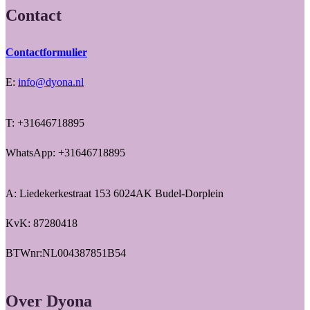
Contact
Contactformulier
E:
info@dyona.nl
T: +31646718895
WhatsApp: +31646718895
A: Liedekerkestraat 153 6024AK Budel-Dorplein
KvK: 87280418
BTWnr:NL004387851B54
Over Dyona