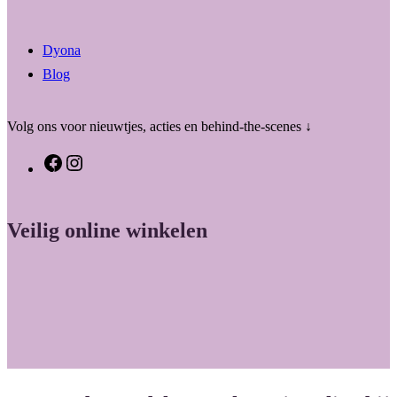
Dyona
Blog
Volg ons voor nieuwtjes, acties en behind-the-scenes ↓
F
I
a
n
c
s
Veilig online winkelen
e
t
b
a
o
g
o
r
k
a
m