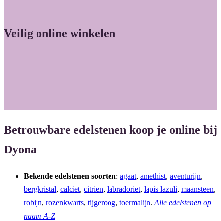
Veilig online winkelen
Betrouwbare edelstenen koop je online bij
Dyona
Bekende edelstenen soorten
:
agaat
,
amethist
,
aventurijn
,
bergkristal
,
calciet
,
citrien
,
labradoriet
,
lapis lazuli
,
maansteen
,
robijn
,
rozenkwarts
,
tijgeroog
,
toermalijn
.
Alle edelstenen op
naam A-Z