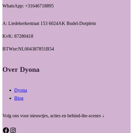
WhatsApp: +31646718895
A: Liedekerkestraat 153 6024AK Budel-Dorplein
KvK: 87280418
BTWnr:NL004387851B54
Over Dyona
Dyona
Blog
Volg ons voor nieuwtjes, acties en behind-the-scenes ↓
Facebook
Instagram