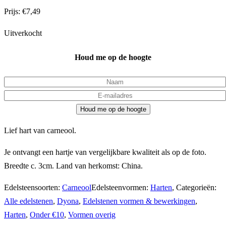
Prijs:
€
7,49
Uitverkocht
Houd me op de hoogte
Houd me op de hoogte
Lief hart van carneool.
Je ontvangt een hartje van vergelijkbare kwaliteit als op de foto.
Breedte c. 3cm. Land van herkomst: China.
Edelsteensoorten:
Carneool
Edelsteenvormen:
Harten
,
Categorieën:
Alle edelstenen
,
Dyona
,
Edelstenen vormen & bewerkingen
,
Harten
,
Onder €10
,
Vormen overig