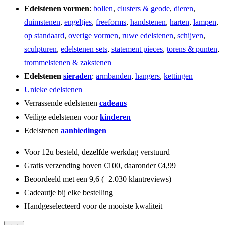
Edelstenen vormen
:
bollen
,
clusters & geode
,
dieren
,
duimstenen
,
engeltjes
,
freeforms
,
handstenen
,
harten
,
lampen
,
op standaard
,
overige vormen
,
ruwe edelstenen
,
schijven
,
sculpturen
,
edelstenen sets
,
statement pieces
,
torens & punten
,
trommelstenen & zakstenen
Edelstenen
sieraden
:
armbanden
,
hangers
,
kettingen
Unieke edelstenen
Verrassende edelstenen
cadeaus
Veilige edelstenen voor
kinderen
Edelstenen
aanbiedingen
Voor 12u besteld, dezelfde werkdag verstuurd
Gratis verzending boven €100, daaronder €4,99
Beoordeeld met een 9,6 (+2.030 klantreviews)
Cadeautje bij elke bestelling
Handgeselecteerd voor de mooiste kwaliteit