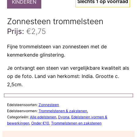
Slechts 1 op voorraad
KINDEREN
Zonnesteen trommelsteen
Prijs:
€
2,75
Zonnesteen
Fijne trommelsteen van zonnesteen met de
trommelsteen
kenmerkende glinstering.
aantal
Je ontvangt een steen van vergelijkbare kwaliteit als
op de foto. Land van herkomst: India. Grootte c.
2,5cm.
Edelsteensoorten:
Zonnesteen
Edelsteenvormen:
Trommelstenen & zakstenen
,
Categorieën:
Alle edelstenen
,
Dyona
,
Edelstenen vormen &
bewerkingen
,
Onder €10
,
Trommelstenen en zakstenen