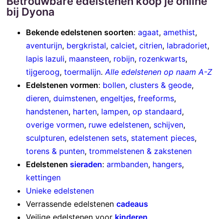
Betrouwbare edelstenen koop je online
bij Dyona
Bekende edelstenen soorten
:
agaat
,
amethist
,
aventurijn
,
bergkristal
,
calciet
,
citrien
,
labradoriet
,
lapis lazuli
,
maansteen
,
robijn
,
rozenkwarts
,
tijgeroog
,
toermalijn
.
Alle edelstenen op naam A-Z
Edelstenen vormen
:
bollen
,
clusters & geode
,
dieren
,
duimstenen
,
engeltjes
,
freeforms
,
handstenen
,
harten
,
lampen
,
op standaard
,
overige vormen
,
ruwe edelstenen
,
schijven
,
sculpturen
,
edelstenen sets
,
statement pieces
,
torens & punten
,
trommelstenen & zakstenen
Edelstenen
sieraden
:
armbanden
,
hangers
,
kettingen
Unieke edelstenen
Verrassende edelstenen
cadeaus
Veilige edelstenen voor
kinderen