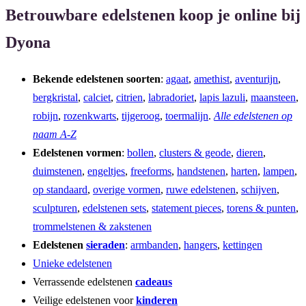
Betrouwbare edelstenen koop je online bij
Dyona
Bekende edelstenen soorten
:
agaat
,
amethist
,
aventurijn
,
bergkristal
,
calciet
,
citrien
,
labradoriet
,
lapis lazuli
,
maansteen
,
robijn
,
rozenkwarts
,
tijgeroog
,
toermalijn
.
Alle edelstenen op
naam A-Z
Edelstenen vormen
:
bollen
,
clusters & geode
,
dieren
,
duimstenen
,
engeltjes
,
freeforms
,
handstenen
,
harten
,
lampen
,
op standaard
,
overige vormen
,
ruwe edelstenen
,
schijven
,
sculpturen
,
edelstenen sets
,
statement pieces
,
torens & punten
,
trommelstenen & zakstenen
Edelstenen
sieraden
:
armbanden
,
hangers
,
kettingen
Unieke edelstenen
Verrassende edelstenen
cadeaus
Veilige edelstenen voor
kinderen