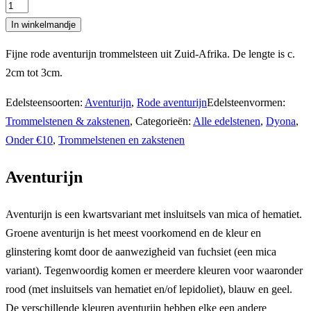
Rode
aventurijn
In winkelmandje
trommelsteen
Fijne rode aventurijn trommelsteen uit Zuid-Afrika. De lengte is c.
aantal
2cm tot 3cm.
Edelsteensoorten:
Aventurijn
,
Rode aventurijn
Edelsteenvormen:
Trommelstenen & zakstenen
,
Categorieën:
Alle edelstenen
,
Dyona
,
Onder €10
,
Trommelstenen en zakstenen
Aventurijn
Aventurijn is een kwartsvariant met insluitsels van mica of hematiet.
Groene aventurijn is het meest voorkomend en de kleur en
glinstering komt door de aanwezigheid van fuchsiet (een mica
variant). Tegenwoordig komen er meerdere kleuren voor waaronder
rood (met insluitsels van hematiet en/of lepidoliet), blauw en geel.
De verschillende kleuren aventurijn hebben elke een andere