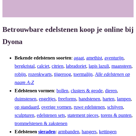
o
r
k
a
m
Betrouwbare edelstenen koop je online bij
Dyona
Bekende edelstenen soorten
:
agaat
,
amethist
,
aventurijn
,
bergkristal
,
calciet
,
citrien
,
labradoriet
,
lapis lazuli
,
maansteen
,
robijn
,
rozenkwarts
,
tijgeroog
,
toermalijn
.
Alle edelstenen op
naam A-Z
Edelstenen vormen
:
bollen
,
clusters & geode
,
dieren
,
duimstenen
,
engeltjes
,
freeforms
,
handstenen
,
harten
,
lampen
,
op standaard
,
overige vormen
,
ruwe edelstenen
,
schijven
,
sculpturen
,
edelstenen sets
,
statement pieces
,
torens & punten
,
trommelstenen & zakstenen
Edelstenen
sieraden
:
armbanden
,
hangers
,
kettingen