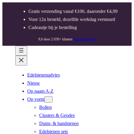
Gratis verzending vanaf €100, daaronder €4,99
Voor 12u besteld, dezelfde werkdag verstuurd
Cadeautje bij je bestelling
9,6 door 2.030+ klanten
(beoordelingen)
Edelstenenadvies
Nieuw
Op naam A-Z
Op vorm
Bollen
Clusters & Geodes
Duim- & handstenen
Edelstenen sets