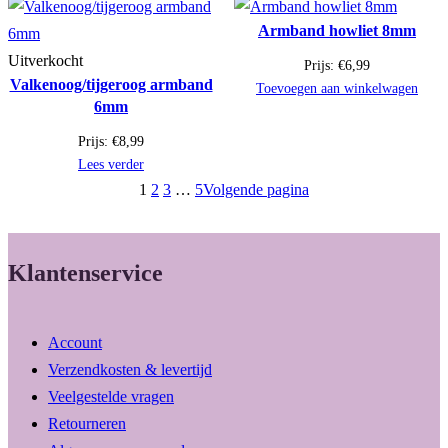
Armband howliet 8mm
Uitverkocht
Prijs:
€
6,99
Valkenoog/tijgeroog armband
Toevoegen aan winkelwagen
6mm
Prijs:
€
8,99
Lees verder
1
2
3
…
5
Volgende pagina
Klantenservice
Account
Verzendkosten & levertijd
Veelgestelde vragen
Retourneren