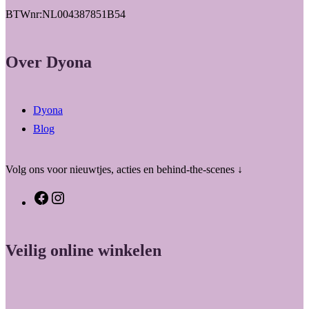
BTWnr:NL004387851B54
Over Dyona
Dyona
Blog
Volg ons voor nieuwtjes, acties en behind-the-scenes ↓
F
I
a
n
c
s
Veilig online winkelen
e
t
b
a
o
g