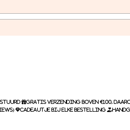
rstuurd
Gratis verzending boven €100, daaro
iews)
Cadeautje bij elke bestelling
Handg