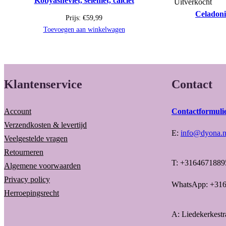
Kobyasheviet, seleniet, calciet
Uitverkocht
Celadonie
Prijs:
€
59,99
Toevoegen aan winkelwagen
Klantenservice
Contact
Account
Contactformuli
Verzendkosten & levertijd
E:
info@dyona.n
Veelgestelde vragen
Retourneren
T: +3164671889
Algemene voorwaarden
Privacy policy
WhatsApp: +31
Herroepingsrecht
A: Liedekerkest