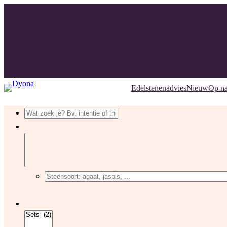
Edelstenenadvies
Nieuw
Op n