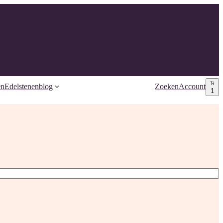
en
Edelstenenblog
Zoeken
Account
1