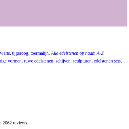
warts
,
tijgeroog
,
toermalijn
.
Alle edelstenen op naam A-Z
rige vormen
,
ruwe edelstenen
,
schijven
,
sculpturen
,
edelstenen sets
,
p 2062 reviews.