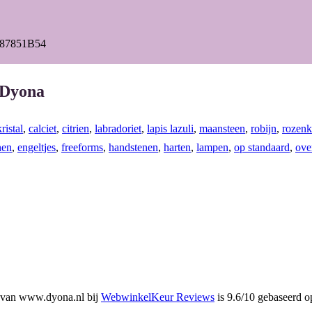
b
a
o
g
87851B54
o
r
k
a
 Dyona
m
ristal
,
calciet
,
citrien
,
labradoriet
,
lapis lazuli
,
maansteen
,
robijn
,
rozenk
nen
,
engeltjes
,
freeforms
,
handstenen
,
harten
,
lampen
,
op standaard
,
ove
 van www.dyona.nl bij
WebwinkelKeur Reviews
is 9.6/10 gebaseerd o