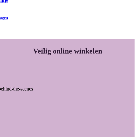
ijfje
agen
Veilig online winkelen
behind-the-scenes