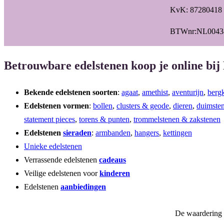
KvK: 87280418
BTWnr:NL0043
Betrouwbare edelstenen koop je online bij
Bekende edelstenen soorten
:
agaat
,
amethist
,
aventurijn
,
bergk
Edelstenen vormen
:
bollen
,
clusters & geode
,
dieren
,
duimste
statement pieces
,
torens & punten
,
trommelstenen & zakstenen
Edelstenen
sieraden
:
armbanden
,
hangers
,
kettingen
Unieke edelstenen
Verrassende edelstenen
cadeaus
Veilige edelstenen voor
kinderen
Edelstenen
aanbiedingen
De waardering