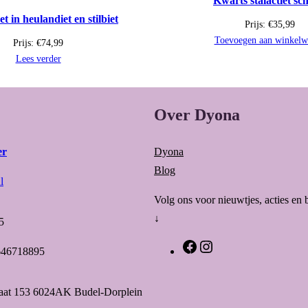
Kwarts stalactiet sch
t in heulandiet en stilbiet
Prijs:
€
35,99
Toevoegen aan winkelw
Prijs:
€
74,99
Lees verder
Over Dyona
er
Dyona
Blog
l
Volg ons voor nieuwtjes, acties en 
↓
5
F
I
646718895
a
n
c
s
raat 153 6024AK Budel-Dorplein
e
t