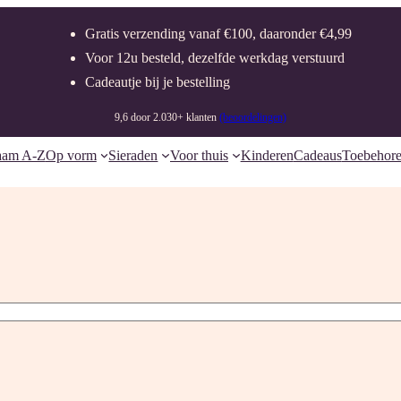
Gratis verzending vanaf €100, daaronder €4,99
Voor 12u besteld, dezelfde werkdag verstuurd
Cadeautje bij je bestelling
9,6 door 2.030+ klanten
(beoordelingen)
aam A-Z
Op vorm
Sieraden
Voor thuis
Kinderen
Cadeaus
Toebehor