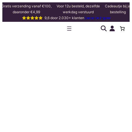
Ga
Gratis verzending vanaf €100,
Voor 12u besteld, dezelfde
Cadeautje bij je
daaronder €4,99
werkdag verstuurd
bestelling
naar
9,6 door 2.030+ klanten
(beoordelingen)
de
inhoud