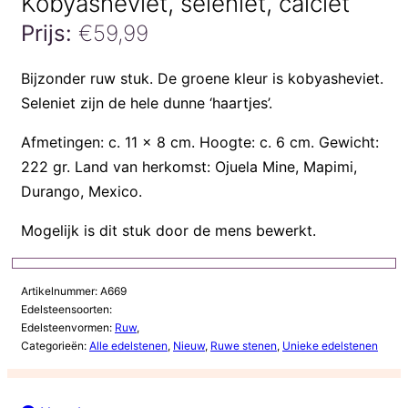
Kobyasheviet, seleniet, calciet
Prijs:
€
59,99
Kobyasheviet,
Bijzonder ruw stuk. De groene kleur is kobyasheviet.
seleniet,
Seleniet zijn de hele dunne ‘haartjes’.
calciet
aantal
Afmetingen: c. 11 x 8 cm. Hoogte: c. 6 cm. Gewicht:
222 gr. Land van herkomst: Ojuela Mine, Mapimi,
Durango, Mexico.
Mogelijk is dit stuk door de mens bewerkt.
Artikelnummer:
A669
Edelsteensoorten:
Edelsteenvormen:
Ruw
,
Categorieën:
Alle edelstenen
,
Nieuw
,
Ruwe stenen
,
Unieke edelstenen