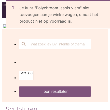
Gratis verzending vanaf €100,
Voor 12u besteld, dezelfde
Cadeautje bij je
Je kunt "Polychroom jaspis vlam" niet
daaronder €4,99
werkdag verstuurd
bestelling
toevoegen aan je winkelwagen, omdat het
9,6 door 2.030+ klanten
(beoordelingen)
product niet op voorraad is.
Sculpturen