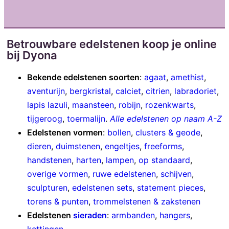
Betrouwbare edelstenen koop je online
bij Dyona
Bekende edelstenen soorten
:
agaat
,
amethist
,
aventurijn
,
bergkristal
,
calciet
,
citrien
,
labradoriet
,
lapis lazuli
,
maansteen
,
robijn
,
rozenkwarts
,
tijgeroog
,
toermalijn
.
Alle edelstenen op naam A-Z
Edelstenen vormen
:
bollen
,
clusters & geode
,
dieren
,
duimstenen
,
engeltjes
,
freeforms
,
handstenen
,
harten
,
lampen
,
op standaard
,
overige vormen
,
ruwe edelstenen
,
schijven
,
sculpturen
,
edelstenen sets
,
statement pieces
,
torens & punten
,
trommelstenen & zakstenen
Edelstenen
sieraden
:
armbanden
,
hangers
,
kettingen