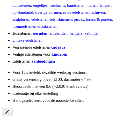
duimstenen
,
engeltjes
,
freeforms
,
handstenen
,
harten
,
lampen
,
op standaard
,
overige vormen
,
ruwe edelstenen
,
schijven
,
sculpturen
,
edelstenen sets
,
statement pieces
,
torens & punten
,
trommelstenen & zakstenen
Edelstenen
sieraden
:
armbanden
,
hangers
,
kettingen
Unieke edelstenen
Verrassende edelstenen
cadeaus
Veilige edelstenen voor
kinderen
Edelstenen
aanbiedingen
Voor 12u besteld, dezelfde werkdag verstuurd
Gratis verzending boven €100, daaronder €4,99
Beoordeeld met een 9,6 (+2.030 klantreviews)
Cadeautje bij elke bestelling
Handgeselecteerd voor de mooiste kwaliteit