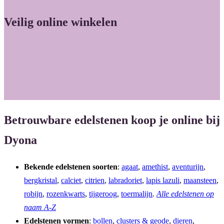
Veilig online winkelen
Betrouwbare edelstenen koop je online bij
Dyona
Bekende edelstenen soorten
:
agaat
,
amethist
,
aventurijn
,
bergkristal
,
calciet
,
citrien
,
labradoriet
,
lapis lazuli
,
maansteen
,
robijn
,
rozenkwarts
,
tijgeroog
,
toermalijn
.
Alle edelstenen op
naam A-Z
Edelstenen vormen
:
bollen
,
clusters & geode
,
dieren
,