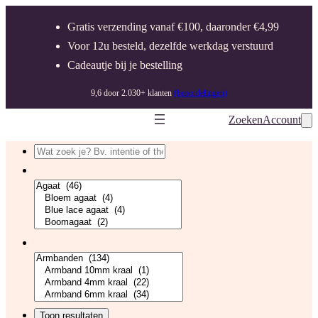
Ga
Gratis verzending vanaf €100, daaronder €4,99
naar
Voor 12u besteld, dezelfde werkdag verstuurd
de
Cadeautje bij je bestelling
inhoud
9,6 door 2.030+ klanten
(beoordelingen)
Zoeken
Account