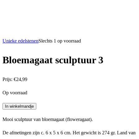
Unieke edelstenen
Slechts 1 op voorraad
Bloemagaat sculptuur 3
Prijs:
€
24,99
Op voorraad
Bloemagaat
In winkelmandje
sculptuur
Mooi sculptuur van bloemagaat (floweragaat).
3
aantal
De afmetingen zijn c. 6 x 5 x 6 cm. Het gewicht is 274 gr. Land van