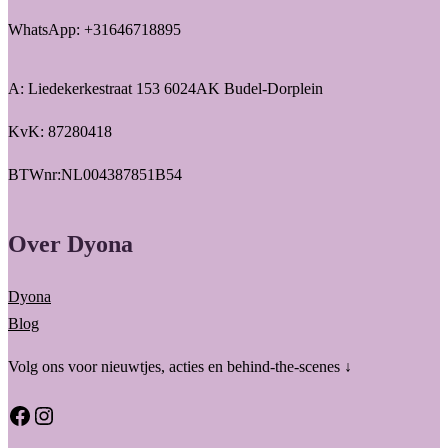
WhatsApp: +31646718895
A: Liedekerkestraat 153 6024AK Budel-Dorplein
KvK: 87280418
BTWnr:NL004387851B54
Over Dyona
Dyona
Blog
Volg ons voor nieuwtjes, acties en behind-the-scenes ↓
Facebook
Instagram