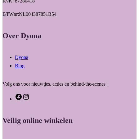
KvK: 87280418
BTWnr:NL004387851B54
Over Dyona
Dyona
Blog
Volg ons voor nieuwtjes, acties en behind-the-scenes ↓
F
I
a
n
c
s
Veilig online winkelen
e
t
b
a
o
g