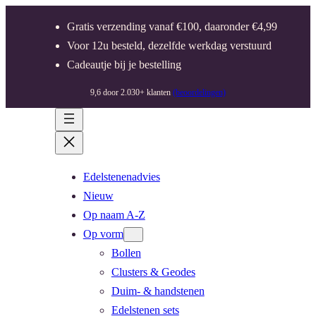
Gratis verzending vanaf €100, daaronder €4,99
Voor 12u besteld, dezelfde werkdag verstuurd
Cadeautje bij je bestelling
9,6 door 2.030+ klanten
(beoordelingen)
Edelstenenadvies
Nieuw
Op naam A-Z
Op vorm
Bollen
Clusters & Geodes
Duim- & handstenen
Edelstenen sets