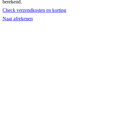
berekend.
in
Check verzendkosten en korting
winkelwagen
Naar afrekenen