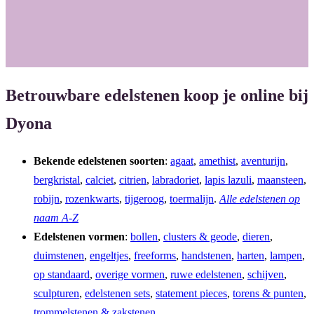
o
r
k
a
m
Betrouwbare edelstenen koop je online bij
Dyona
Bekende edelstenen soorten
:
agaat
,
amethist
,
aventurijn
,
bergkristal
,
calciet
,
citrien
,
labradoriet
,
lapis lazuli
,
maansteen
,
robijn
,
rozenkwarts
,
tijgeroog
,
toermalijn
.
Alle edelstenen op
naam A-Z
Edelstenen vormen
:
bollen
,
clusters & geode
,
dieren
,
duimstenen
,
engeltjes
,
freeforms
,
handstenen
,
harten
,
lampen
,
op standaard
,
overige vormen
,
ruwe edelstenen
,
schijven
,
sculpturen
,
edelstenen sets
,
statement pieces
,
torens & punten
,
trommelstenen & zakstenen