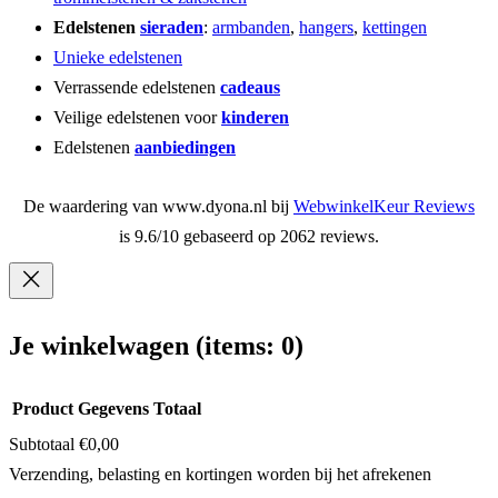
Edelstenen
sieraden
:
armbanden
,
hangers
,
kettingen
Unieke edelstenen
Verrassende edelstenen
cadeaus
Veilige edelstenen voor
kinderen
Edelstenen
aanbiedingen
De waardering van www.dyona.nl bij
WebwinkelKeur Reviews
is 9.6/10 gebaseerd op 2062 reviews.
Je winkelwagen
(items: 0)
Product
Gegevens
Totaal
Subtotaal
€0,00
Producten
Verzending, belasting en kortingen worden bij het afrekenen