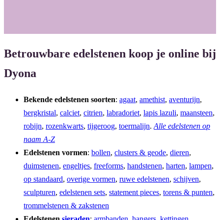
k
a
m
Betrouwbare edelstenen koop je online bij
Dyona
Bekende edelstenen soorten
:
agaat
,
amethist
,
aventurijn
,
bergkristal
,
calciet
,
citrien
,
labradoriet
,
lapis lazuli
,
maansteen
,
robijn
,
rozenkwarts
,
tijgeroog
,
toermalijn
.
Alle edelstenen op
naam A-Z
Edelstenen vormen
:
bollen
,
clusters & geode
,
dieren
,
duimstenen
,
engeltjes
,
freeforms
,
handstenen
,
harten
,
lampen
,
op standaard
,
overige vormen
,
ruwe edelstenen
,
schijven
,
sculpturen
,
edelstenen sets
,
statement pieces
,
torens & punten
,
trommelstenen & zakstenen
Edelstenen
sieraden
:
armbanden
,
hangers
,
kettingen