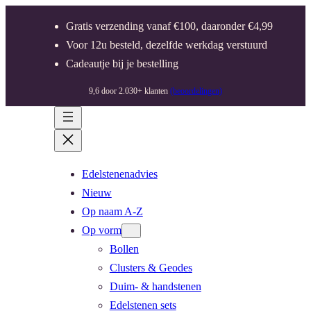
Gratis verzending vanaf €100, daaronder €4,99
Voor 12u besteld, dezelfde werkdag verstuurd
Cadeautje bij je bestelling
9,6 door 2.030+ klanten
(beoordelingen)
Edelstenenadvies
Nieuw
Op naam A-Z
Op vorm
Bollen
Clusters & Geodes
Duim- & handstenen
Edelstenen sets