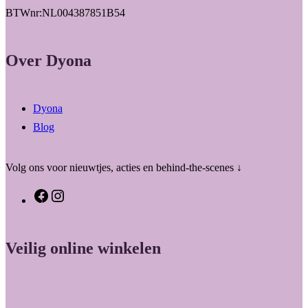
BTWnr:NL004387851B54
Over Dyona
Dyona
Blog
Volg ons voor nieuwtjes, acties en behind-the-scenes ↓
F
I
a
n
c
s
Veilig online winkelen
e
t
b
a
o
g
o
r