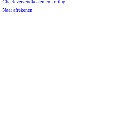
Check verzendkosten en korting
winkelwagen
Naar afrekenen