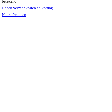
berekend.
in
Check verzendkosten en korting
winkelwagen
Naar afrekenen