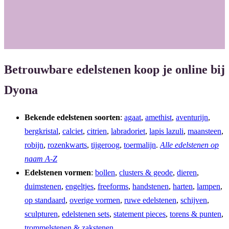
o
g
o
r
k
a
m
Betrouwbare edelstenen koop je online bij
Dyona
Bekende edelstenen soorten
:
agaat
,
amethist
,
aventurijn
,
bergkristal
,
calciet
,
citrien
,
labradoriet
,
lapis lazuli
,
maansteen
,
robijn
,
rozenkwarts
,
tijgeroog
,
toermalijn
.
Alle edelstenen op
naam A-Z
Edelstenen vormen
:
bollen
,
clusters & geode
,
dieren
,
duimstenen
,
engeltjes
,
freeforms
,
handstenen
,
harten
,
lampen
,
op standaard
,
overige vormen
,
ruwe edelstenen
,
schijven
,
sculpturen
,
edelstenen sets
,
statement pieces
,
torens & punten
,
trommelstenen & zakstenen