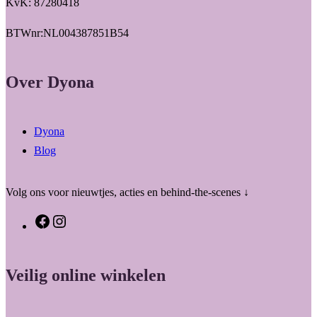
KvK: 87280418
BTWnr:NL004387851B54
Over Dyona
Dyona
Blog
Volg ons voor nieuwtjes, acties en behind-the-scenes ↓
F
I
a
n
c
s
Veilig online winkelen
e
t
b
a