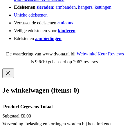
Edelstenen
sieraden
:
armbanden
,
hangers
,
kettingen
Unieke edelstenen
Verrassende edelstenen
cadeaus
Veilige edelstenen voor
kinderen
Edelstenen
aanbiedingen
De waardering van www.dyona.nl bij
WebwinkelKeur Reviews
is 9.6/10 gebaseerd op 2062 reviews.
Je winkelwagen
(items: 0)
Product
Gegevens
Totaal
Subtotaal
€0,00
Producten
Verzending, belasting en kortingen worden bij het afrekenen