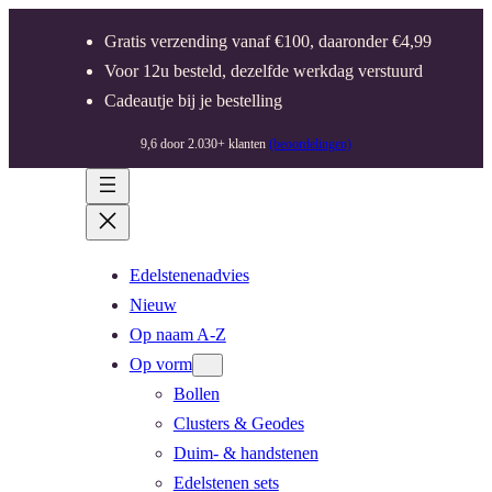
Gratis verzending vanaf €100, daaronder €4,99
Voor 12u besteld, dezelfde werkdag verstuurd
Cadeautje bij je bestelling
9,6 door 2.030+ klanten
(beoordelingen)
Edelstenenadvies
Nieuw
Op naam A-Z
Op vorm
Bollen
Clusters & Geodes
Duim- & handstenen
Edelstenen sets