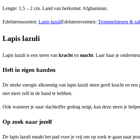
–
Lengte: 1,5 – 2 cm. Land van herkomst: Afghanistan.
2
Edelsteensoorten:
Lapis lazuli
Edelsteenvormen:
Trommelstenen & za
stuks
aantal
Lapis lazuli
Lapis lazuli is een steen van
kracht
en
macht
. Laar haar je onderste
Heft in eigen handen
De sterke energie afkomstig van lapis lazuli steen geeft kracht en een
niet meer zelf in de hand te hebben.
Ook wanneer je naar slachtoffer gedrag neigt, kan deze steen je helpen
Op zoek naar jezelf
De lapis lazuli maakt het pad voor je vrij om op zoek te gaan naar jez