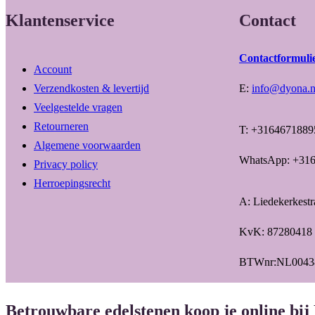
Klantenservice
Contact
Contactformuli
Account
Verzendkosten & levertijd
E:
info@dyona.n
Veelgestelde vragen
Retourneren
T: +3164671889
Algemene voorwaarden
WhatsApp: +31
Privacy policy
Herroepingsrecht
A: Liedekerkest
KvK: 87280418
BTWnr:NL0043
Betrouwbare edelstenen koop je online bij