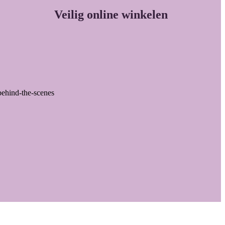
Veilig online winkelen
behind-the-scenes