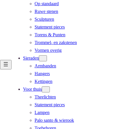
Op standaard
Ruwe stenen
Sculpturen
Statement pieces
Torens & Punten
Trommel- en zakstenen
Vormen overig
Sieraden
Armbanden
Hangers
Kettingen
Voor thuis
Theelichten
Statement pieces
Lampen
Palo santo & wierook
Toebehoren