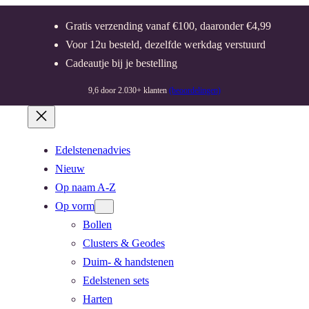
Gratis verzending vanaf €100, daaronder €4,99
Voor 12u besteld, dezelfde werkdag verstuurd
Cadeautje bij je bestelling
9,6 door 2.030+ klanten
(beoordelingen)
Edelstenenadvies
Nieuw
Op naam A-Z
Op vorm
Bollen
Clusters & Geodes
Duim- & handstenen
Edelstenen sets
Harten