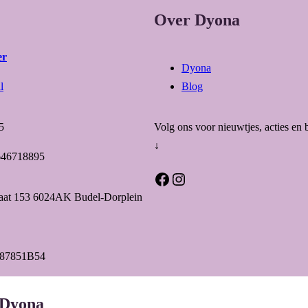
Over Dyona
er
Dyona
l
Blog
5
Volg ons voor nieuwtjes, acties en 
↓
646718895
Facebook
Instagram
raat 153 6024AK Budel-Dorplein
87851B54
 Dyona