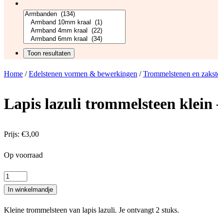
Home
/
Edelstenen vormen & bewerkingen
/
Trommelstenen en zakst
Lapis lazuli trommelsteen klein 
Prijs:
€
3,00
Op voorraad
Lapis
lazuli
In winkelmandje
trommelsteen
Kleine trommelsteen van lapis lazuli. Je ontvangt 2 stuks.
klein