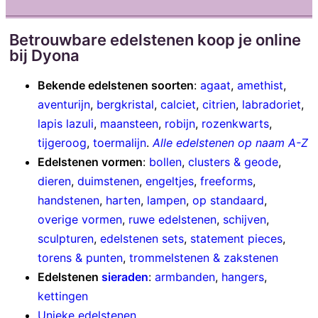
Betrouwbare edelstenen koop je online
bij Dyona
Bekende edelstenen soorten
:
agaat
,
amethist
,
aventurijn
,
bergkristal
,
calciet
,
citrien
,
labradoriet
,
lapis lazuli
,
maansteen
,
robijn
,
rozenkwarts
,
tijgeroog
,
toermalijn
.
Alle edelstenen op naam A-Z
Edelstenen vormen
:
bollen
,
clusters & geode
,
dieren
,
duimstenen
,
engeltjes
,
freeforms
,
handstenen
,
harten
,
lampen
,
op standaard
,
overige vormen
,
ruwe edelstenen
,
schijven
,
sculpturen
,
edelstenen sets
,
statement pieces
,
torens & punten
,
trommelstenen & zakstenen
Edelstenen
sieraden
:
armbanden
,
hangers
,
kettingen
Unieke edelstenen