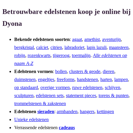
Betrouwbare edelstenen koop je online bij
Dyona
Bekende edelstenen soorten
:
agaat
,
amethist
,
aventurijn
,
bergkristal
,
calciet
,
citrien
,
labradoriet
,
lapis lazuli
,
maansteen
,
robijn
,
rozenkwarts
,
tijgeroog
,
toermalijn
.
Alle edelstenen op
naam A-Z
Edelstenen vormen
:
bollen
,
clusters & geode
,
dieren
,
duimstenen
,
engeltjes
,
freeforms
,
handstenen
,
harten
,
lampen
,
op standaard
,
overige vormen
,
ruwe edelstenen
,
schijven
,
sculpturen
,
edelstenen sets
,
statement pieces
,
torens & punten
,
trommelstenen & zakstenen
Edelstenen
sieraden
:
armbanden
,
hangers
,
kettingen
Unieke edelstenen
Verrassende edelstenen
cadeaus