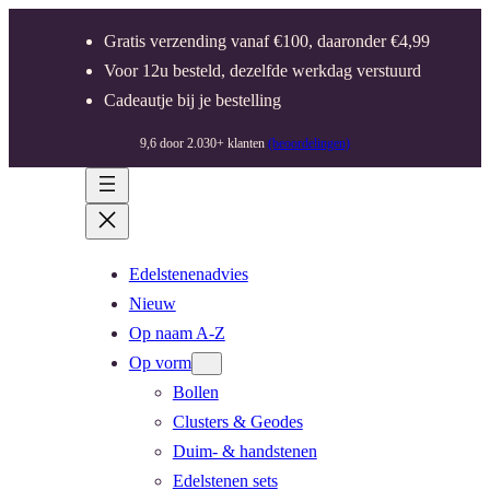
Gratis verzending vanaf €100, daaronder €4,99
Voor 12u besteld, dezelfde werkdag verstuurd
Cadeautje bij je bestelling
9,6 door 2.030+ klanten
(beoordelingen)
Edelstenenadvies
Nieuw
Op naam A-Z
Op vorm
Bollen
Clusters & Geodes
Duim- & handstenen
Edelstenen sets