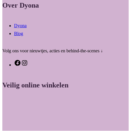
Over Dyona
Dyona
Blog
Volg ons voor nieuwtjes, acties en behind-the-scenes ↓
F
I
a
n
c
s
Veilig online winkelen
e
t
b
a
o
g
o
r
k
a
m