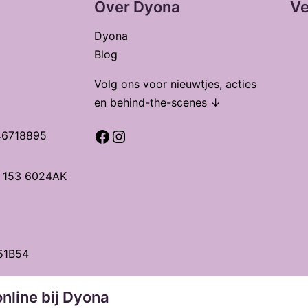
Over Dyona
Ve
Dyona
Blog
Volg ons voor nieuwtjes, acties
en behind-the-scenes ↓
Facebook
Instagram
46718895
t 153 6024AK
51B54
nline bij Dyona