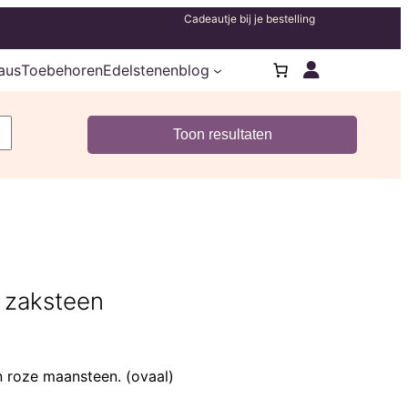
Cadeautje bij je bestelling
aus
Toebehoren
Edelstenenblog
 zaksteen
n roze maansteen. (ovaal)