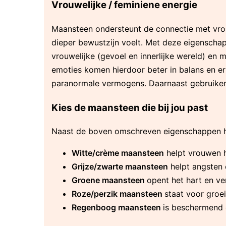
Vrouwelijke / feminiene energie
Maansteen ondersteunt de connectie met vrou
dieper bewustzijn voelt. Met deze eigenschappe
vrouwelijke (gevoel en innerlijke wereld) en
emoties komen hierdoor beter in balans en er
paranormale vermogens. Daarnaast gebruiken
Kies de maansteen die bij jou past
Naast de boven omschreven eigenschappen he
Witte/crème maansteen
helpt vrouwen h
Grijze/zwarte maansteen
helpt angsten 
Groene maansteen
opent het hart en v
Roze/perzik maansteen
staat voor groei
Regenboog maansteen
is beschermend 