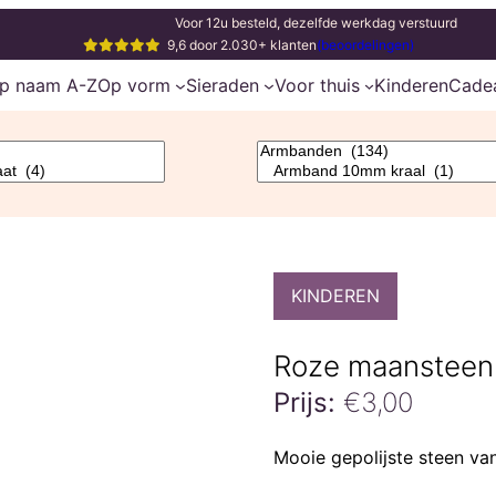
Voor 12u besteld, dezelfde werkdag verstuurd
9,6 door 2.030+ klanten
(beoordelingen)
p naam A-Z
Op vorm
Sieraden
Voor thuis
Kinderen
Cade
KINDEREN
Roze maansteen
Prijs:
€
3,00
Mooie gepolijste steen va