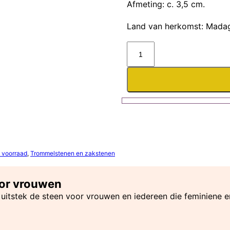
Afmeting: c. 3,5 cm.
Land van herkomst: Madag
Roze
maansteen
zaksteen
aantal
 voorraad
,
Trommelstenen en zakstenen
oor vrouwen
j uitstek de steen voor vrouwen en iedereen die feminiene 