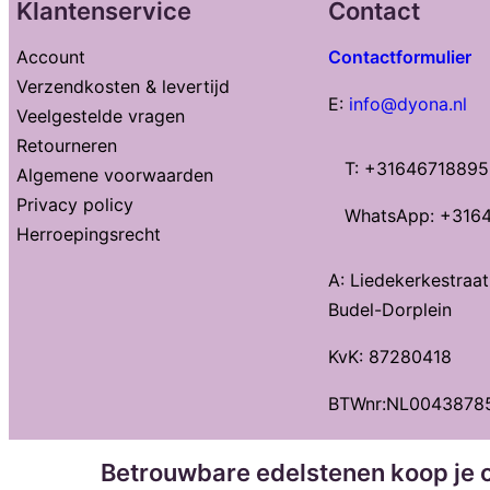
Klantenservice
Contact
Account
Contactformulier
Verzendkosten & levertijd
E:
info@dyona.nl
Veelgestelde vragen
Retourneren
T: +31646718895
Algemene voorwaarden
Privacy policy
WhatsApp: +316
Herroepingsrecht
A: Liedekerkestraa
Budel-Dorplein
KvK: 87280418
BTWnr:NL0043878
Betrouwbare edelstenen koop je o