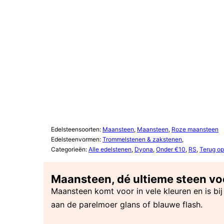
Edelsteensoorten:
Maansteen
,
Maansteen
,
Roze maansteen
Edelsteenvormen:
Trommelstenen & zakstenen
,
Categorieën:
Alle edelstenen
,
Dyona
,
Onder €10
,
RS
,
Terug op
Maansteen, dé ultieme steen v
Maansteen komt voor in vele kleuren en is bi
aan de parelmoer glans of blauwe flash.