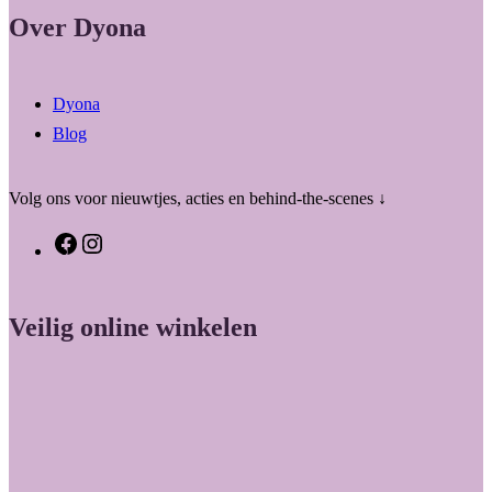
Over Dyona
Dyona
Blog
Volg ons voor nieuwtjes, acties en behind-the-scenes ↓
F
I
a
n
c
s
Veilig online winkelen
e
t
b
a
o
g
o
r
k
a
m