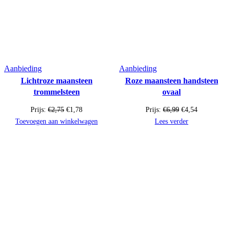
Product
Product
Aanbieding
Aanbieding
Lichtroze maansteen
Roze maansteen handsteen
in
in
trommelsteen
ovaal
de
de
uitverkoop
uitverkoop
Oorspronkelijke
Huidige
Oorspronkelijke
Huidige
Prijs:
€
2,75
€
1,78
Prijs:
€
6,99
€
4,54
prijs
prijs
prijs
prijs
Toevoegen aan winkelwagen
Lees verder
was:
is:
was:
is:
€2,75.
€1,78.
€6,99.
€4,54.