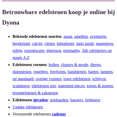
Betrouwbare edelstenen koop je online bij
Dyona
Bekende edelstenen soorten
:
agaat
,
amethist
,
aventurijn
,
bergkristal
,
calciet
,
citrien
,
labradoriet
,
lapis lazuli
,
maansteen
,
robijn
,
rozenkwarts
,
tijgeroog
,
toermalijn
.
Alle edelstenen op
naam A-Z
Edelstenen vormen
:
bollen
,
clusters & geode
,
dieren
,
duimstenen
,
engeltjes
,
freeforms
,
handstenen
,
harten
,
lampen
,
op standaard
,
overige vormen
,
ruwe edelstenen
,
schijven
,
sculpturen
,
edelstenen sets
,
statement pieces
,
torens & punten
,
trommelstenen & zakstenen
Edelstenen
sieraden
:
armbanden
,
hangers
,
kettingen
Unieke edelstenen
Verrassende edelstenen
cadeaus