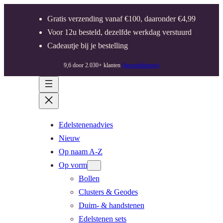
Gratis verzending vanaf €100, daaronder €4,99
Voor 12u besteld, dezelfde werkdag verstuurd
Cadeautje bij je bestelling
9,6 door 2.030+ klanten
(beoordelingen)
Edelstenenadvies
Nieuw
Op naam A-Z
Op vorm
Bollen
Clusters & Geodes
Duim- & handstenen
Edelstenen sets