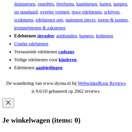
duimstenen
,
engeltjes
,
freeforms
,
handstenen
,
harten
,
lampen
,
op standaard
,
overige vormen
,
ruwe edelstenen
,
schijven
,
sculpturen
,
edelstenen sets
,
statement pieces
,
torens & punten
,
trommelstenen & zakstenen
Edelstenen
sieraden
:
armbanden
,
hangers
,
kettingen
Unieke edelstenen
Verrassende edelstenen
cadeaus
Veilige edelstenen voor
kinderen
Edelstenen
aanbiedingen
De waardering van www.dyona.nl bij
WebwinkelKeur Reviews
is 9.6/10 gebaseerd op 2062 reviews.
Je winkelwagen
(items: 0)