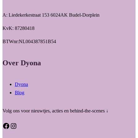
A: Liedekerkestraat 153 6024AK Budel-Dorplein
KvK: 87280418
BTWnr:NL004387851B54
Over Dyona
Dyona
Blog
Volg ons voor nieuwtjes, acties en behind-the-scenes ↓
Facebook
Instagram