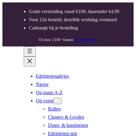
Gratis verzending vanaf €100, daaronder €4,99
Voor 12u besteld, dezelfde werkdag verstuurd
Cadeautje bij je bestelling
9,6 door 2.030+ klanten
(beoordelingen)
Edelstenenadvies
Nieuw
Op naam A-Z
Op vorm
Bollen
Clusters & Geodes
Duim- & handstenen
Edelstenen sets