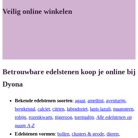
Veilig online winkelen
Betrouwbare edelstenen koop je online bij
Dyona
Bekende edelstenen soorten
:
agaat
,
amethist
,
aventurijn
,
bergkristal
,
calciet
,
citrien
,
labradoriet
,
lapis lazuli
,
maansteen
,
robijn
,
rozenkwarts
,
tijgeroog
,
toermalijn
.
Alle edelstenen op
naam A-Z
Edelstenen vormen
:
bollen
,
clusters & geode
,
dieren
,