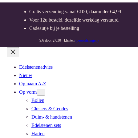
Gratis verzending vanaf €100, daaronder €4,99
Voor 12u besteld, dezelfde werkdag verstuurd
Cadeautje bij je bestelling
9,6 door 2.030+ klanten
(beoordelingen)
Edelstenenadvies
Nieuw
Op naam A-Z
Op vorm
Bollen
Clusters & Geodes
Duim- & handstenen
Edelstenen sets
Harten