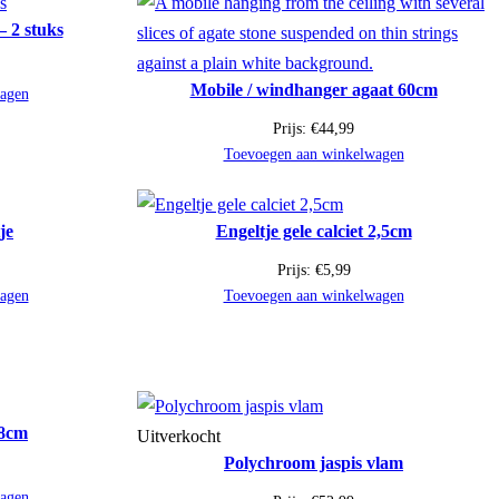
– 2 stuks
Mobile / windhanger agaat 60cm
agen
Prijs:
€
44,99
Toevoegen aan winkelwagen
je
Engeltje gele calciet 2,5cm
Prijs:
€
5,99
agen
Toevoegen aan winkelwagen
 8cm
Uitverkocht
Polychroom jaspis vlam
agen