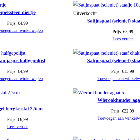
Speksteen diertje
Uitverkocht
Satijnspaat (seleniet) sta
Prijs:
€
4,99
voegen aan winkelwagen
Prijs:
€
3,99
Lees verder
n jaspis halfgepolijst
Satijnspaat (seleniet) sta
Prijs:
€
4,99
Prijs:
€
15,99
voegen aan winkelwagen
Toevoegen aan winkelw
Wierookhouder aga
el bergkristal 2,5cm
Prijs:
€
22,99
Toevoegen aan winkelw
Prijs:
€
6,99
Lees verder