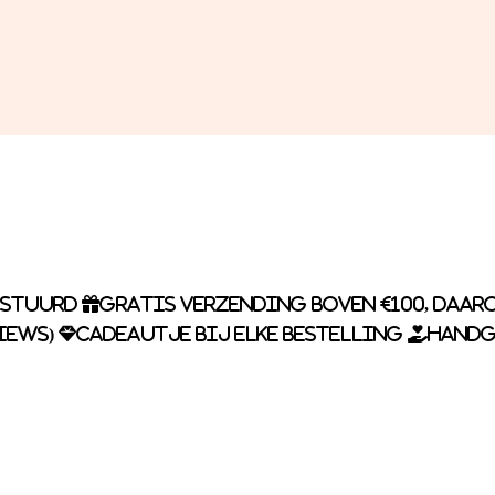
rstuurd
Gratis verzending boven €100, daaro
iews)
Cadeautje bij elke bestelling
Handg