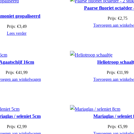
Paarse fluoriet octaëder 
oniet geopaliseerd
Prijs:
€
2,75
Toevoegen aan winkelw
Prijs:
€
3,49
Lees verder
Agaatschijf 16cm
Heliotroop schaalt
Prijs:
€
41,99
Prijs:
€
11,99
voegen aan winkelwagen
Toevoegen aan winkelw
iaglas / seleniet 5cm
Mariaglas / seleniet
Prijs:
€
2,99
Prijs:
€
5,99
voegen aan winkelwagen
Toevoegen aan winkelw