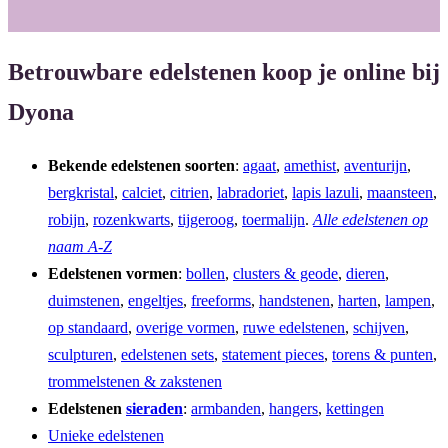
Betrouwbare edelstenen koop je online bij
Dyona
Bekende edelstenen soorten
:
agaat
,
amethist
,
aventurijn
,
bergkristal
,
calciet
,
citrien
,
labradoriet
,
lapis lazuli
,
maansteen
,
robijn
,
rozenkwarts
,
tijgeroog
,
toermalijn
.
Alle edelstenen op
naam A-Z
Edelstenen vormen
:
bollen
,
clusters & geode
,
dieren
,
duimstenen
,
engeltjes
,
freeforms
,
handstenen
,
harten
,
lampen
,
op standaard
,
overige vormen
,
ruwe edelstenen
,
schijven
,
sculpturen
,
edelstenen sets
,
statement pieces
,
torens & punten
,
trommelstenen & zakstenen
Edelstenen
sieraden
:
armbanden
,
hangers
,
kettingen
Unieke edelstenen