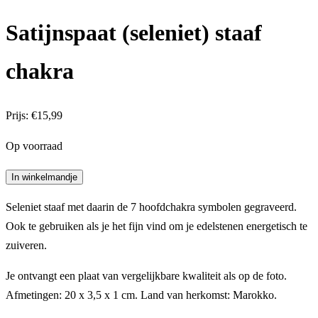
Satijnspaat (seleniet) staaf
chakra
Prijs:
€
15,99
Op voorraad
Satijnspaat
In winkelmandje
(seleniet)
Seleniet staaf met daarin de 7 hoofdchakra symbolen gegraveerd.
staaf
Ook te gebruiken als je het fijn vind om je edelstenen energetisch te
chakra
zuiveren.
aantal
Je ontvangt een plaat van vergelijkbare kwaliteit als op de foto.
Afmetingen: 20 x 3,5 x 1 cm. Land van herkomst: Marokko.