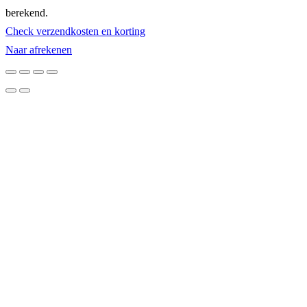
berekend.
in
Check verzendkosten en korting
winkelwagen
Naar afrekenen