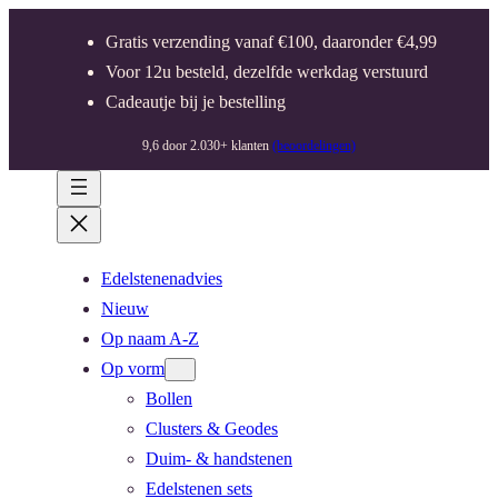
Gratis verzending vanaf €100, daaronder €4,99
Voor 12u besteld, dezelfde werkdag verstuurd
Cadeautje bij je bestelling
9,6 door 2.030+ klanten
(beoordelingen)
Edelstenenadvies
Nieuw
Op naam A-Z
Op vorm
Bollen
Clusters & Geodes
Duim- & handstenen
Edelstenen sets