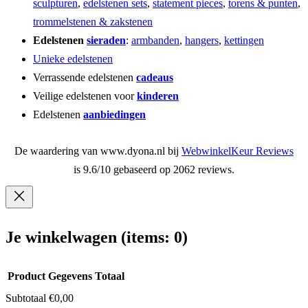
sculpturen
,
edelstenen sets
,
statement pieces
,
torens & punten
,
trommelstenen & zakstenen
Edelstenen
sieraden
:
armbanden
,
hangers
,
kettingen
Unieke edelstenen
Verrassende edelstenen
cadeaus
Veilige edelstenen voor
kinderen
Edelstenen
aanbiedingen
De waardering van www.dyona.nl bij
WebwinkelKeur Reviews
is 9.6/10 gebaseerd op 2062 reviews.
Je winkelwagen
(items: 0)
Product
Gegevens
Totaal
Subtotaal
€0,00