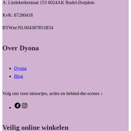
A: Liedekerkestraat 153 6024AK Budel-Dorplein
KvK: 87280418
BTWnr:NL004387851B54
Over Dyona
Dyona
Blog
Volg ons voor nieuwtjes, acties en behind-the-scenes ↓
F
I
a
n
c
s
Veilig online winkelen
e
t