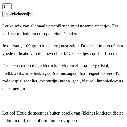
Mini
trommelsteentjes
In winkelmandje
mix
Leuke mix van allemaal verschillende mini trommelsteentjes. Erg
100
leuk voor kinderen en ‘open einde’ spelen.
gram
aantal
Je ontvangt 100 gram in een organza zakje. De eerste foto geeft een
goede indicatie van de hoeveelheid. De steentjes zijn 1 – 1,5 cm.
De steensoorten die je hierin kan vinden zijn oa. bergkristal,
melkkwarts, amethist, agaat (oa. mosagaat, boomagaat, carneool),
rode jaspis, sodaliet, aventurijn (groen, geel, blauw), limonietkwarts
en serpentijn.
Let op! Houd de steentjes buiten bereik van (kleine) kinderen die ze
in hun mond, neus of oor kunnen stoppen.