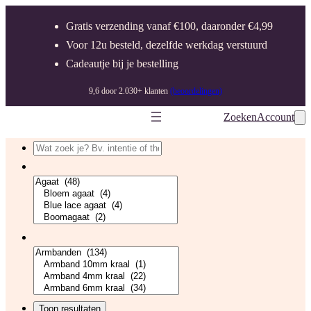
Ga
Gratis verzending vanaf €100, daaronder €4,99
naar
Voor 12u besteld, dezelfde werkdag verstuurd
de
Cadeautje bij je bestelling
inhoud
9,6 door 2.030+ klanten
(beoordelingen)
Zoeken
Account