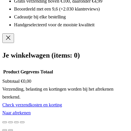
Gratis verzending boven €100, daaronder €4,99
Beoordeeld met een 9,6 (+2.030 klantreviews)
Cadeautje bij elke bestelling
Handgeselecteerd voor de mooiste kwaliteit
Je winkelwagen
(items: 0)
Product
Gegevens
Totaal
Subtotaal
€0,00
Producten
Verzending, belasting en kortingen worden bij het afrekenen
berekend.
in
Check verzendkosten en korting
winkelwagen
Naar afrekenen