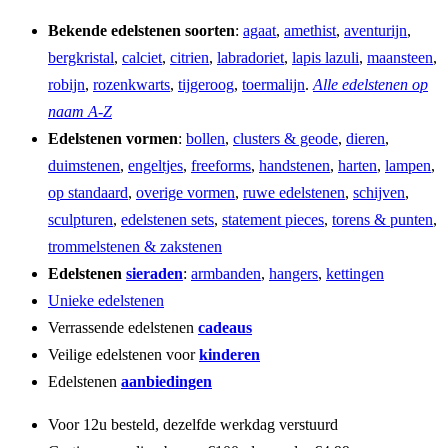
Bekende edelstenen soorten
:
agaat
,
amethist
,
aventurijn
,
bergkristal
,
calciet
,
citrien
,
labradoriet
,
lapis lazuli
,
maansteen
,
robijn
,
rozenkwarts
,
tijgeroog
,
toermalijn
.
Alle edelstenen op
naam A-Z
Edelstenen vormen
:
bollen
,
clusters & geode
,
dieren
,
duimstenen
,
engeltjes
,
freeforms
,
handstenen
,
harten
,
lampen
,
op standaard
,
overige vormen
,
ruwe edelstenen
,
schijven
,
sculpturen
,
edelstenen sets
,
statement pieces
,
torens & punten
,
trommelstenen & zakstenen
Edelstenen
sieraden
:
armbanden
,
hangers
,
kettingen
Unieke edelstenen
Verrassende edelstenen
cadeaus
Veilige edelstenen voor
kinderen
Edelstenen
aanbiedingen
Voor 12u besteld, dezelfde werkdag verstuurd