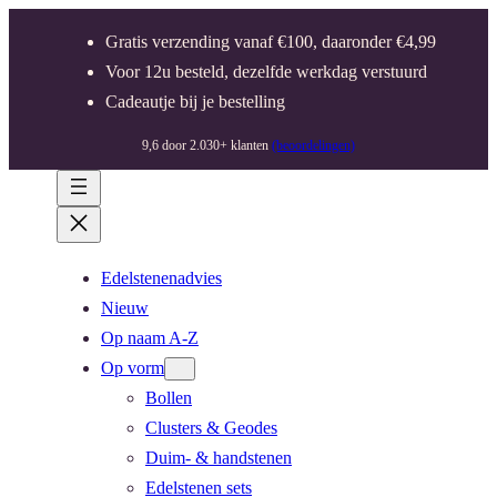
Gratis verzending vanaf €100, daaronder €4,99
Voor 12u besteld, dezelfde werkdag verstuurd
Cadeautje bij je bestelling
9,6 door 2.030+ klanten
(beoordelingen)
Edelstenenadvies
Nieuw
Op naam A-Z
Op vorm
Bollen
Clusters & Geodes
Duim- & handstenen
Edelstenen sets