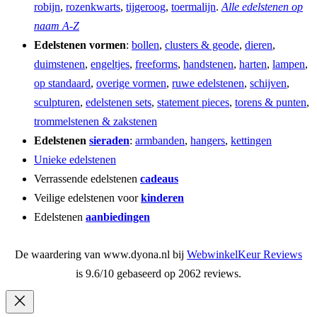
robijn
,
rozenkwarts
,
tijgeroog
,
toermalijn
.
Alle edelstenen op
naam A-Z
Edelstenen vormen
:
bollen
,
clusters & geode
,
dieren
,
duimstenen
,
engeltjes
,
freeforms
,
handstenen
,
harten
,
lampen
,
op standaard
,
overige vormen
,
ruwe edelstenen
,
schijven
,
sculpturen
,
edelstenen sets
,
statement pieces
,
torens & punten
,
trommelstenen & zakstenen
Edelstenen
sieraden
:
armbanden
,
hangers
,
kettingen
Unieke edelstenen
Verrassende edelstenen
cadeaus
Veilige edelstenen voor
kinderen
Edelstenen
aanbiedingen
De waardering van www.dyona.nl bij
WebwinkelKeur Reviews
is 9.6/10 gebaseerd op 2062 reviews.