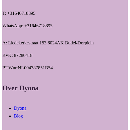
T: +31646718895
WhatsApp: +31646718895
A: Liedekerkestraat 153 6024AK Budel-Dorplein
KvK: 87280418
BTWnr:NL004387851B54
Over Dyona
Dyona
Blog