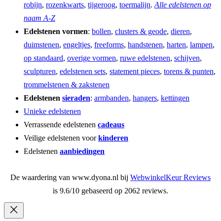
robijn
,
rozenkwarts
,
tijgeroog
,
toermalijn
.
Alle edelstenen op
naam A-Z
Edelstenen vormen
:
bollen
,
clusters & geode
,
dieren
,
duimstenen
,
engeltjes
,
freeforms
,
handstenen
,
harten
,
lampen
,
op standaard
,
overige vormen
,
ruwe edelstenen
,
schijven
,
sculpturen
,
edelstenen sets
,
statement pieces
,
torens & punten
,
trommelstenen & zakstenen
Edelstenen
sieraden
:
armbanden
,
hangers
,
kettingen
Unieke edelstenen
Verrassende edelstenen
cadeaus
Veilige edelstenen voor
kinderen
Edelstenen
aanbiedingen
De waardering van www.dyona.nl bij
WebwinkelKeur Reviews
is 9.6/10 gebaseerd op 2062 reviews.