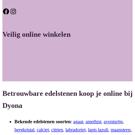
Facebook
Instagram
Veilig online winkelen
Betrouwbare edelstenen koop je online bij
Dyona
Bekende edelstenen soorten
:
agaat
,
amethist
,
aventurijn
,
bergkristal
,
calciet
,
citrien
,
labradoriet
,
lapis lazuli
,
maansteen
,