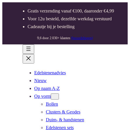
Gratis verzending vanaf €100, daaronder €4,99
Voor 12u besteld, dezelfde werkdag verstuurd
Cadeautje bij je bestelling
9,6 door 2.030+ klanten
(beoordelingen)
Edelstenenadvies
Nieuw
Op naam A-Z
Op vorm
Bollen
Clusters & Geodes
Duim- & handstenen
Edelstenen sets