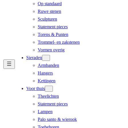
Op standaard
Ruwe stenen
Sculpturen
Statement pieces
Torens & Punten
Trommel- en zakstenen
Vormen overig
Sieraden
Armbanden
Hangers
Kettingen
Voor thuis
Theelichten
Statement pieces
Lampen
Palo santo & wierook
Toebehoren