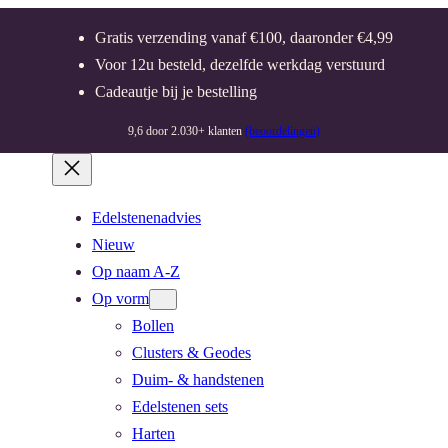
Gratis verzending vanaf €100, daaronder €4,99
Voor 12u besteld, dezelfde werkdag verstuurd
Cadeautje bij je bestelling
9,6 door 2.030+ klanten
(beoordelingen)
Edelstenenadvies
Nieuw
Op naam A-Z
Op vorm
Bollen
Clusters & Geodes
Duim- & handstenen
Edelstenen sets
Harten