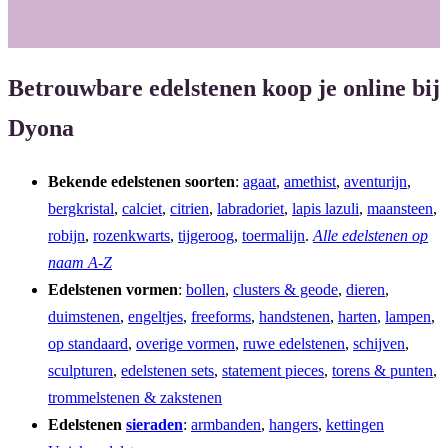
Betrouwbare edelstenen koop je online bij
Dyona
Bekende edelstenen soorten
:
agaat
,
amethist
,
aventurijn
,
bergkristal
,
calciet
,
citrien
,
labradoriet
,
lapis lazuli
,
maansteen
,
robijn
,
rozenkwarts
,
tijgeroog
,
toermalijn
.
Alle edelstenen op
naam A-Z
Edelstenen vormen
:
bollen
,
clusters & geode
,
dieren
,
duimstenen
,
engeltjes
,
freeforms
,
handstenen
,
harten
,
lampen
,
op standaard
,
overige vormen
,
ruwe edelstenen
,
schijven
,
sculpturen
,
edelstenen sets
,
statement pieces
,
torens & punten
,
trommelstenen & zakstenen
Edelstenen
sieraden
:
armbanden
,
hangers
,
kettingen