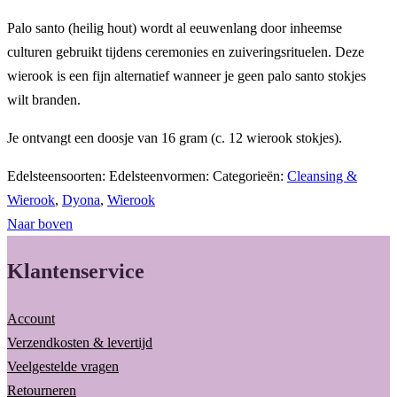
–
Palo santo (heilig hout) wordt al eeuwenlang door inheemse
Holy
culturen gebruikt tijdens ceremonies en zuiveringsrituelen. Deze
Wood
wierook is een fijn alternatief wanneer je geen palo santo stokjes
Palo
wilt branden.
Santo
Je ontvangt een doosje van 16 gram (c. 12 wierook stokjes).
aantal
Edelsteensoorten:
Edelsteenvormen:
Categorieën:
Cleansing &
Wierook
,
Dyona
,
Wierook
Naar boven
Klantenservice
Account
Verzendkosten & levertijd
Veelgestelde vragen
Retourneren