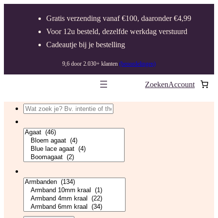
Ga
Gratis verzending vanaf €100, daaronder €4,99
naar
Voor 12u besteld, dezelfde werkdag verstuurd
de
Cadeautje bij je bestelling
inhoud
9,6 door 2.030+ klanten
(beoordelingen)
Zoeken
Account