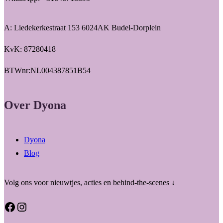
A: Liedekerkestraat 153 6024AK Budel-Dorplein
KvK: 87280418
BTWnr:NL004387851B54
Over Dyona
Dyona
Blog
Volg ons voor nieuwtjes, acties en behind-the-scenes ↓
Facebook
Instagram