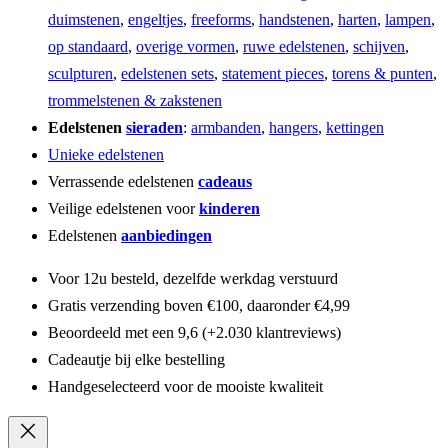
duimstenen
,
engeltjes
,
freeforms
,
handstenen
,
harten
,
lampen
,
op standaard
,
overige vormen
,
ruwe edelstenen
,
schijven
,
sculpturen
,
edelstenen sets
,
statement pieces
,
torens & punten
,
trommelstenen & zakstenen
Edelstenen
sieraden
:
armbanden
,
hangers
,
kettingen
Unieke edelstenen
Verrassende edelstenen
cadeaus
Veilige edelstenen voor
kinderen
Edelstenen
aanbiedingen
Voor 12u besteld, dezelfde werkdag verstuurd
Gratis verzending boven €100, daaronder €4,99
Beoordeeld met een 9,6 (+2.030 klantreviews)
Cadeautje bij elke bestelling
Handgeselecteerd voor de mooiste kwaliteit