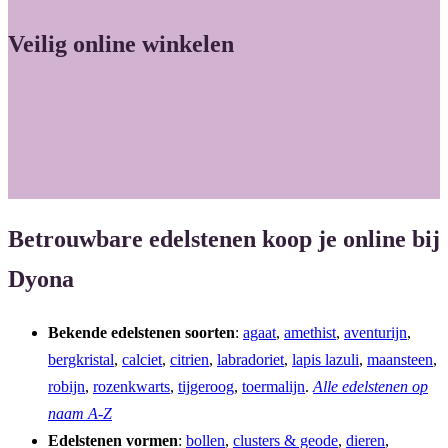
Veilig online winkelen
Betrouwbare edelstenen koop je online bij
Dyona
Bekende edelstenen soorten
:
agaat
,
amethist
,
aventurijn
,
bergkristal
,
calciet
,
citrien
,
labradoriet
,
lapis lazuli
,
maansteen
,
robijn
,
rozenkwarts
,
tijgeroog
,
toermalijn
.
Alle edelstenen op
naam A-Z
Edelstenen vormen
:
bollen
,
clusters & geode
,
dieren
,