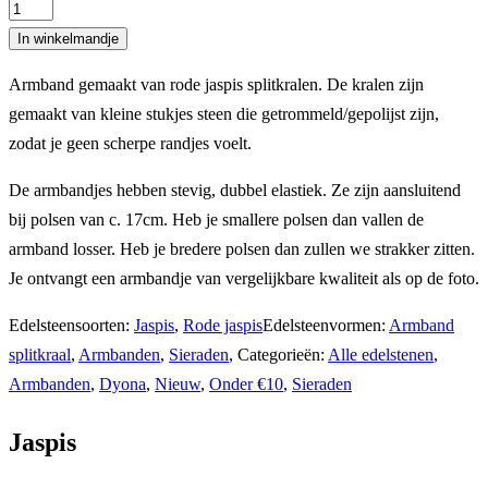
Splitarmband
rode
In winkelmandje
jaspis
Armband gemaakt van rode jaspis splitkralen. De kralen zijn
(17cm)
gemaakt van kleine stukjes steen die getrommeld/gepolijst zijn,
aantal
zodat je geen scherpe randjes voelt.
De armbandjes hebben stevig, dubbel elastiek. Ze zijn aansluitend
bij polsen van c. 17cm. Heb je smallere polsen dan vallen de
armband losser. Heb je bredere polsen dan zullen we strakker zitten.
Je ontvangt een armbandje van vergelijkbare kwaliteit als op de foto.
Edelsteensoorten:
Jaspis
,
Rode jaspis
Edelsteenvormen:
Armband
splitkraal
,
Armbanden
,
Sieraden
,
Categorieën:
Alle edelstenen
,
Armbanden
,
Dyona
,
Nieuw
,
Onder €10
,
Sieraden
Jaspis