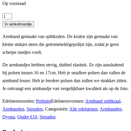
Op voorraad
Splitarmband
prehniet
In winkelmandje
aantal
Armband gemaakt van splitkralen. De kralen zijn gemaakt van
kleine stukjes steen die getrommeld/gepolijst zijn, zodat je geen
scherpe randjes voelt.
De armbandjes hebben stevig, dubbel elastiek. Ze zijn aansluitend
bij polsen tussen 16 en 17cm. Heb je smallere polsen dan vallen de
armband losser. Heb je bredere polsen dan zullen we strakker zitten.
Je ontvangt een armbandje van vergelijkbare kwaliteit als op de foto.
Edelsteensoorten:
Prehniet
Edelsteenvormen:
Armband splitkraal
,
Armbanden
,
Sieraden
,
Categorieën:
Alle edelstenen
,
Armbanden
,
Dyona
,
Onder €10
,
Sieraden