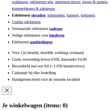
sculpturen
,
edelstenen sets
,
statement pieces
,
torens & punten
,
trommelstenen & zakstenen
Edelstenen
sieraden
:
armbanden
,
hangers
,
kettingen
Unieke edelstenen
Verrassende edelstenen
cadeaus
Veilige edelstenen voor
kinderen
Edelstenen
aanbiedingen
Voor 12u besteld, dezelfde werkdag verstuurd
Gratis verzending boven €100, daaronder €4,99
Beoordeeld met een 9,6 (+2.030 klantreviews)
Cadeautje bij elke bestelling
Handgeselecteerd voor de mooiste kwaliteit
Je winkelwagen
(items: 0)