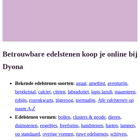
Betrouwbare edelstenen koop je online bij
Dyona
Bekende edelstenen soorten
:
agaat
,
amethist
,
aventurijn
,
bergkristal
,
calciet
,
citrien
,
labradoriet
,
lapis lazuli
,
maansteen
,
robijn
,
rozenkwarts
,
tijgeroog
,
toermalijn
.
Alle edelstenen op
naam A-Z
Edelstenen vormen
:
bollen
,
clusters & geode
,
dieren
,
duimstenen
,
engeltjes
,
freeforms
,
handstenen
,
harten
,
lampen
,
op standaard
,
overige vormen
,
ruwe edelstenen
,
schijven
,