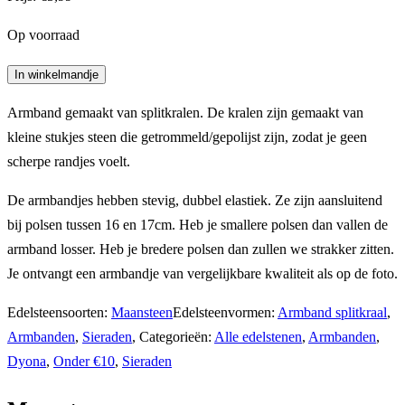
Op voorraad
Splitarmband
In winkelmandje
maansteen
Armband gemaakt van splitkralen. De kralen zijn gemaakt van
aantal
kleine stukjes steen die getrommeld/gepolijst zijn, zodat je geen
scherpe randjes voelt.
De armbandjes hebben stevig, dubbel elastiek. Ze zijn aansluitend
bij polsen tussen 16 en 17cm. Heb je smallere polsen dan vallen de
armband losser. Heb je bredere polsen dan zullen we strakker zitten.
Je ontvangt een armbandje van vergelijkbare kwaliteit als op de foto.
Edelsteensoorten:
Maansteen
Edelsteenvormen:
Armband splitkraal
,
Armbanden
,
Sieraden
,
Categorieën:
Alle edelstenen
,
Armbanden
,
Dyona
,
Onder €10
,
Sieraden