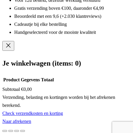
Voor 12u besteld, dezelfde werkdag verstuurd
Gratis verzending boven €100, daaronder €4,99
Beoordeeld met een 9,6 (+2.030 klantreviews)
Cadeautje bij elke bestelling
Handgeselecteerd voor de mooiste kwaliteit
Je winkelwagen
(items: 0)
Product
Gegevens
Totaal
Subtotaal
€0,00
Producten
Verzending, belasting en kortingen worden bij het afrekenen
berekend.
in
Check verzendkosten en korting
winkelwagen
Naar afrekenen