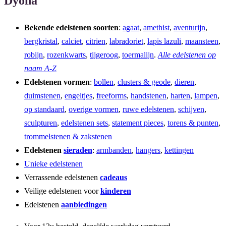
Dyona
Bekende edelstenen soorten
:
agaat
,
amethist
,
aventurijn
,
bergkristal
,
calciet
,
citrien
,
labradoriet
,
lapis lazuli
,
maansteen
,
robijn
,
rozenkwarts
,
tijgeroog
,
toermalijn
.
Alle edelstenen op
naam A-Z
Edelstenen vormen
:
bollen
,
clusters & geode
,
dieren
,
duimstenen
,
engeltjes
,
freeforms
,
handstenen
,
harten
,
lampen
,
op standaard
,
overige vormen
,
ruwe edelstenen
,
schijven
,
sculpturen
,
edelstenen sets
,
statement pieces
,
torens & punten
,
trommelstenen & zakstenen
Edelstenen
sieraden
:
armbanden
,
hangers
,
kettingen
Unieke edelstenen
Verrassende edelstenen
cadeaus
Veilige edelstenen voor
kinderen
Edelstenen
aanbiedingen