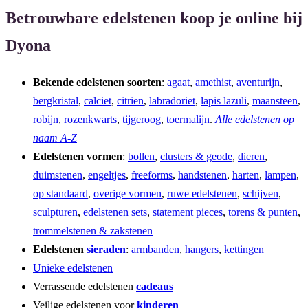
Betrouwbare edelstenen koop je online bij
Dyona
Bekende edelstenen soorten
:
agaat
,
amethist
,
aventurijn
,
bergkristal
,
calciet
,
citrien
,
labradoriet
,
lapis lazuli
,
maansteen
,
robijn
,
rozenkwarts
,
tijgeroog
,
toermalijn
.
Alle edelstenen op
naam A-Z
Edelstenen vormen
:
bollen
,
clusters & geode
,
dieren
,
duimstenen
,
engeltjes
,
freeforms
,
handstenen
,
harten
,
lampen
,
op standaard
,
overige vormen
,
ruwe edelstenen
,
schijven
,
sculpturen
,
edelstenen sets
,
statement pieces
,
torens & punten
,
trommelstenen & zakstenen
Edelstenen
sieraden
:
armbanden
,
hangers
,
kettingen
Unieke edelstenen
Verrassende edelstenen
cadeaus
Veilige edelstenen voor
kinderen