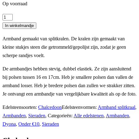
Op voorraad
Splitarmband
chalcedoon
In winkelmandje
aantal
Armband gemaakt van splitkralen. De kralen zijn gemaakt van
kleine stukjes steen die getrommeld/gepolijst zijn, zodat je geen
scherpe randjes voelt.
De armbandjes hebben stevig, dubbel elastiek. Ze zijn aansluitend
bij polsen tussen 16 en 17cm. Heb je smallere polsen dan vallen de
armband losser. Heb je bredere polsen dan zullen we strakker zitten.
Je ontvangt een armbandje van vergelijkbare kwaliteit als op de foto.
Edelsteensoorten:
Chalcedoon
Edelsteenvormen:
Armband splitkraal
,
Armbanden
,
Sieraden
,
Categorieën:
Alle edelstenen
,
Armbanden
,
Dyona
,
Onder €10
,
Sieraden