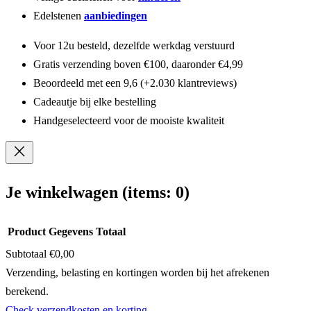
Edelstenen
aanbiedingen
Voor 12u besteld, dezelfde werkdag verstuurd
Gratis verzending boven €100, daaronder €4,99
Beoordeeld met een 9,6 (+2.030 klantreviews)
Cadeautje bij elke bestelling
Handgeselecteerd voor de mooiste kwaliteit
Je winkelwagen
(items: 0)
Product
Gegevens
Totaal
Subtotaal
€0,00
Producten
Verzending, belasting en kortingen worden bij het afrekenen
berekend.
in
Check verzendkosten en korting