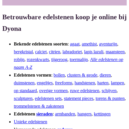
Betrouwbare edelstenen koop je online bij
Dyona
Bekende edelstenen soorten
:
agaat
,
amethist
,
aventurijn
,
bergkristal
,
calciet
,
citrien
,
labradoriet
,
lapis lazuli
,
maansteen
,
robijn
,
rozenkwarts
,
tijgeroog
,
toermalijn
.
Alle edelstenen op
naam A-Z
Edelstenen vormen
:
bollen
,
clusters & geode
,
dieren
,
duimstenen
,
engeltjes
,
freeforms
,
handstenen
,
harten
,
lampen
,
op standaard
,
overige vormen
,
ruwe edelstenen
,
schijven
,
sculpturen
,
edelstenen sets
,
statement pieces
,
torens & punten
,
trommelstenen & zakstenen
Edelstenen
sieraden
:
armbanden
,
hangers
,
kettingen
Unieke edelstenen