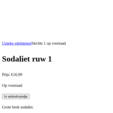
Unieke edelstenen
Slechts 1 op voorraad
Sodaliet ruw 1
Prijs:
€
16,99
Op voorraad
Sodaliet
In winkelmandje
ruw
Grote brok sodaliet.
1