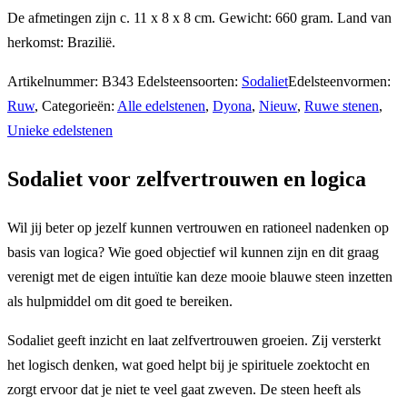
aantal
De afmetingen zijn c. 11 x 8 x 8 cm. Gewicht: 660 gram. Land van
herkomst: Brazilië.
Artikelnummer:
B343
Edelsteensoorten:
Sodaliet
Edelsteenvormen:
Ruw
,
Categorieën:
Alle edelstenen
,
Dyona
,
Nieuw
,
Ruwe stenen
,
Unieke edelstenen
Sodaliet voor zelfvertrouwen en logica
Wil jij beter op jezelf kunnen vertrouwen en rationeel nadenken op
basis van logica? Wie goed objectief wil kunnen zijn en dit graag
verenigt met de eigen intuïtie kan deze mooie blauwe steen inzetten
als hulpmiddel om dit goed te bereiken.
Sodaliet geeft inzicht en laat zelfvertrouwen groeien. Zij versterkt
het logisch denken, wat goed helpt bij je spirituele zoektocht en
zorgt ervoor dat je niet te veel gaat zweven. De steen heeft als