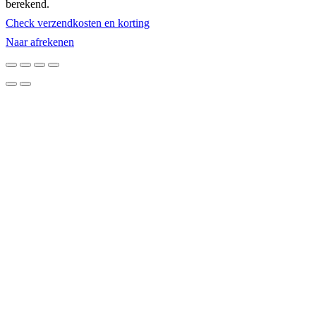
berekend.
in
Check verzendkosten en korting
winkelwagen
Naar afrekenen