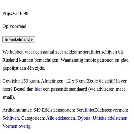
Prijs:
€
118,99
Op voorraad
Serafiniet
In winkelmandje
schijf
We hebben weer een aantal zeer zeldzame serafiniet schijven uit
3
Rusland kunnen bemachtigen. Waanzinnig mooie patronen en glad
aantal
gepolijst aan één zijde.
Gewicht: 150 gram. Afmetingen: 12 x 6 cm. Zet je de schijf liever
neer? Bestel dan
hier
een passende standaard (we adviseren maat
small).
Artikelnummer:
649
Edelsteensoorten:
Serafiniet
Edelsteenvormen:
Schijven
,
Categorieën:
Alle edelstenen
,
Dyona
,
Unieke edelstenen
,
Vormen overig