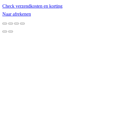
in
Check verzendkosten en korting
winkelwagen
Naar afrekenen