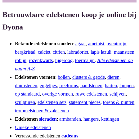
Betrouwbare edelstenen koop je online bij
Dyona
Bekende edelstenen soorten
:
agaat
,
amethist
,
aventurijn
,
bergkristal
,
calciet
,
citrien
,
labradoriet
,
lapis lazuli
,
maansteen
,
robijn
,
rozenkwarts
,
tijgeroog
,
toermalijn
.
Alle edelstenen op
naam A-Z
Edelstenen vormen
:
bollen
,
clusters & geode
,
dieren
,
duimstenen
,
engeltjes
,
freeforms
,
handstenen
,
harten
,
lampen
,
op standaard
,
overige vormen
,
ruwe edelstenen
,
schijven
,
sculpturen
,
edelstenen sets
,
statement pieces
,
torens & punten
,
trommelstenen & zakstenen
Edelstenen
sieraden
:
armbanden
,
hangers
,
kettingen
Unieke edelstenen
Verrassende edelstenen
cadeaus