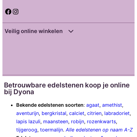
Facebook
Instagram
Veilig online winkelen
Betrouwbare edelstenen koop je online
bij Dyona
Bekende edelstenen soorten
:
agaat
,
amethist
,
aventurijn
,
bergkristal
,
calciet
,
citrien
,
labradoriet
,
lapis lazuli
,
maansteen
,
robijn
,
rozenkwarts
,
tijgeroog
,
toermalijn
.
Alle edelstenen op naam A-Z