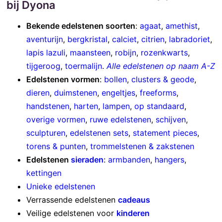
bij Dyona
Bekende edelstenen soorten
:
agaat
,
amethist
,
aventurijn
,
bergkristal
,
calciet
,
citrien
,
labradoriet
,
lapis lazuli
,
maansteen
,
robijn
,
rozenkwarts
,
tijgeroog
,
toermalijn
.
Alle edelstenen op naam A-Z
Edelstenen vormen
:
bollen
,
clusters & geode
,
dieren
,
duimstenen
,
engeltjes
,
freeforms
,
handstenen
,
harten
,
lampen
,
op standaard
,
overige vormen
,
ruwe edelstenen
,
schijven
,
sculpturen
,
edelstenen sets
,
statement pieces
,
torens & punten
,
trommelstenen & zakstenen
Edelstenen
sieraden
:
armbanden
,
hangers
,
kettingen
Unieke edelstenen
Verrassende edelstenen
cadeaus
Veilige edelstenen voor
kinderen