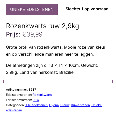
Slechts 1 op voorraad
UNIEKE EDELSTENEN
Rozenkwarts ruw 2,9kg
Prijs:
€
39,99
Rozenkwarts
Grote brok van rozenkwarts. Mooie roze van kleur
ruw
en op verschillende manieren neer te leggen.
2,9kg
aantal
De afmetingen zijn c. 13 x 14 x 10cm. Gewicht:
2,9kg. Land van herkomst: Brazilië.
Artikelnummer:
B537
Edelsteensoorten:
Rozenkwarts
Edelsteenvormen:
Ruw
,
Categorieën:
Alle edelstenen
,
Dyona
,
Nieuw
,
Ruwe stenen
,
Unieke
edelstenen