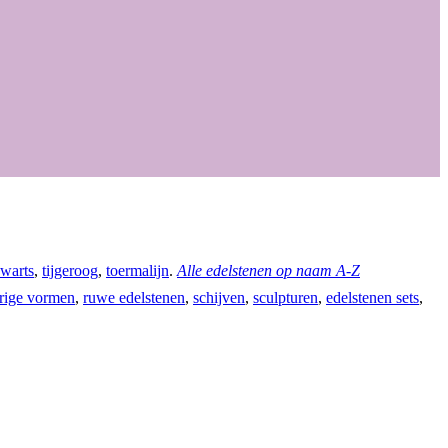
warts
,
tijgeroog
,
toermalijn
.
Alle edelstenen op naam A-Z
rige vormen
,
ruwe edelstenen
,
schijven
,
sculpturen
,
edelstenen sets
,