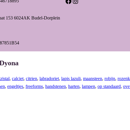
Facebook
Instagram
646718895
raat 153 6024AK Budel-Dorplein
87851B54
 Dyona
ristal
,
calciet
,
citrien
,
labradoriet
,
lapis lazuli
,
maansteen
,
robijn
,
rozenk
nen
,
engeltjes
,
freeforms
,
handstenen
,
harten
,
lampen
,
op standaard
,
ove