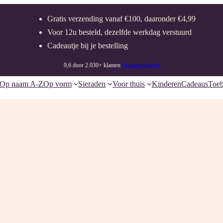
Gratis verzending vanaf €100, daaronder €4,99
Voor 12u besteld, dezelfde werkdag verstuurd
Cadeautje bij je bestelling
9,6 door 2.030+ klanten
(beoordelingen)
Op naam A-Z
Op vorm
Sieraden
Voor thuis
Kinderen
Cadeaus
Toeb