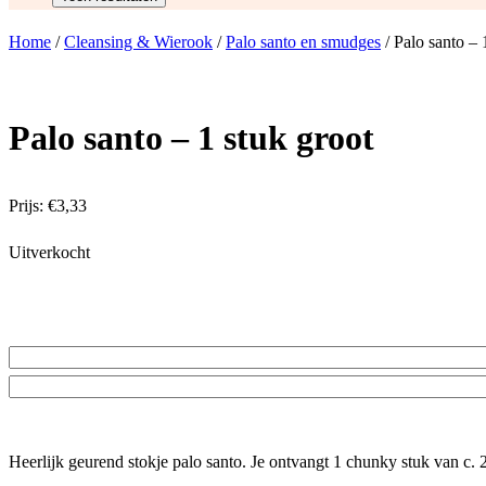
Home
/
Cleansing & Wierook
/
Palo santo en smudges
/ Palo santo – 
Palo santo – 1 stuk groot
Prijs:
€
3,33
Uitverkocht
Heerlijk geurend stokje palo santo. Je ontvangt 1 chunky stuk van c.