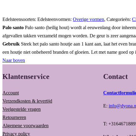
Edelsteensoorten:
Edelsteenvormen:
Overige vormen
,
Categorieën:
C
Palo santo
Palo santo (heilig hout) wordt al eeuwenlang door inheems
afgevallen takken verzameld mogen worden. De geur is zeer aangenaam. 
Gebruik
Steek het palo santo houtje aan 1 kant aan, laat het even br
een houtje niet onbeheerd branden of gloeien. Let met name goed op i
Naar boven
Klantenservice
Contact
Account
Contactformuli
Verzendkosten & levertijd
E:
info@dyona.n
Veelgestelde vragen
Retourneren
T: +3164671889
Algemene voorwaarden
Privacy policy