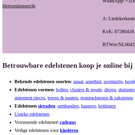
WhatsApp: +31
Herroepingsrecht
A: Liedekerkest
KvK: 87280418
BTWnr:NL0043
Betrouwbare edelstenen koop je online bij
Bekende edelstenen soorten
:
agaat
,
amethist
,
aventurijn
,
bergk
Edelstenen vormen
:
bollen
,
clusters & geode
,
dieren
,
duimste
statement pieces
,
torens & punten
,
trommelstenen & zakstenen
Edelstenen
sieraden
:
armbanden
,
hangers
,
kettingen
Unieke edelstenen
Verrassende edelstenen
cadeaus
Veilige edelstenen voor
kinderen