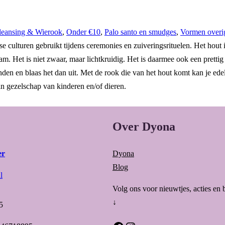
leansing & Wierook
,
Onder €10
,
Palo santo en smudges
,
Vormen overi
e culturen gebruikt tijdens ceremonies en zuiveringsrituelen. Het hou
Het is niet zwaar, maar lichtkruidig. Het is daarmee ook een prettig al
anden en blaas het dan uit. Met de rook die van het hout komt kan je ede
n gezelschap van kinderen en/of dieren.
Over Dyona
er
Dyona
Blog
l
Volg ons voor nieuwtjes, acties en 
↓
5