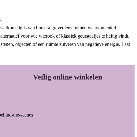
g
t is afkomstig is van bursera graveolens bomen waarvan enkel
ternatief voor wie wierook of klassiek geurstaafjes te heftig vindt.
lstenen, objecten of een ruimte zuiveren van negatieve energie. Laat
Veilig online winkelen
behind-the-scenes