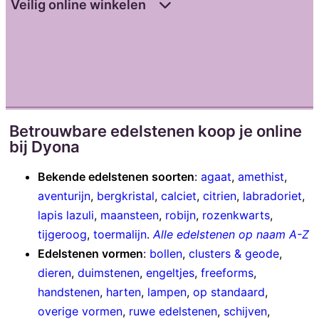
Veilig online winkelen
Betrouwbare edelstenen koop je online
bij Dyona
Bekende edelstenen soorten
:
agaat
,
amethist
,
aventurijn
,
bergkristal
,
calciet
,
citrien
,
labradoriet
,
lapis lazuli
,
maansteen
,
robijn
,
rozenkwarts
,
tijgeroog
,
toermalijn
.
Alle edelstenen op naam A-Z
Edelstenen vormen
:
bollen
,
clusters & geode
,
dieren
,
duimstenen
,
engeltjes
,
freeforms
,
handstenen
,
harten
,
lampen
,
op standaard
,
overige vormen
,
ruwe edelstenen
,
schijven
,