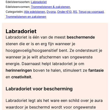
Edelsteensoorten:
Labradoriet
Edelsteenvormen:
Trommelstenen & zakstenen
,
Categorieën:
Alle edelstenen
,
Dyona
,
Onder €10
,
RS
,
Terug op voorraad
,
Trommelstenen en zakstenen
Labradoriet
Labradoriet is één van de meest
beschermende
stenen die er is en erg fijn wanneer je
hooggevoelig/hoogsensitief bent. Ze ondersteunt je
wanneer je je wilt afschermen van ongewenste
energie. Daarnaast helpt labradoriet je om
herinneringen
boven te halen, stimuleert ze
fantasie
en
creativiteit
.
Labradoriet voor bescherming
Labradoriet legt als het ware een schild over je aura
waardoor je beschermd wordt voor ongewenste