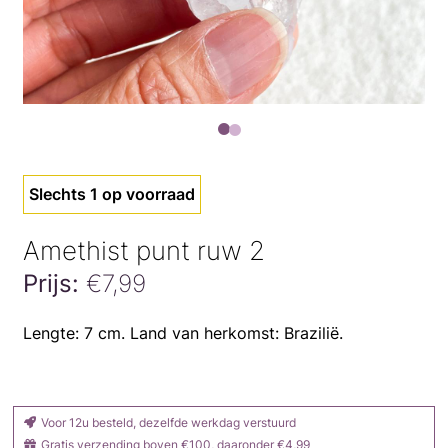
Slechts 1 op voorraad
Amethist punt ruw 2
Prijs:
€
7,99
Amethist
Lengte: 7 cm. Land van herkomst: Brazilië.
punt
ruw
2
aantal
Voor 12u besteld, dezelfde werkdag verstuurd
Gratis verzending boven €100, daaronder €4,99