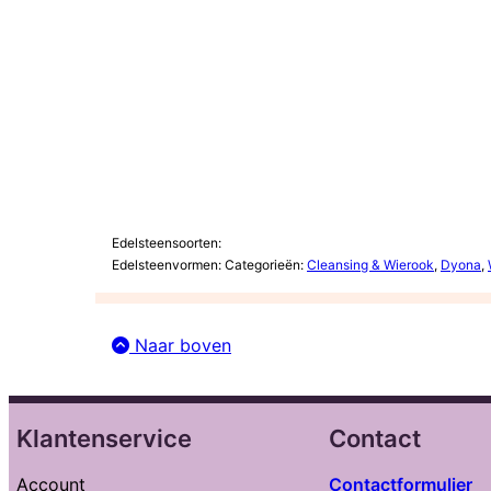
Edelsteensoorten:
Edelsteenvormen:
Categorieën:
Cleansing & Wierook
,
Dyona
,
Naar boven
Klantenservice
Contact
Account
Contactformulier