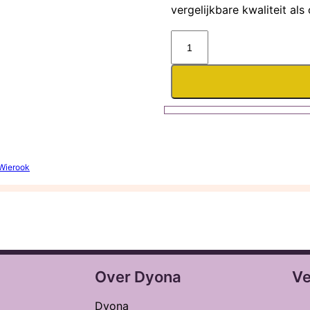
vergelijkbare kwaliteit al
Houten
wierookplankje
aantal
Wierook
Over Dyona
Ve
Dyona