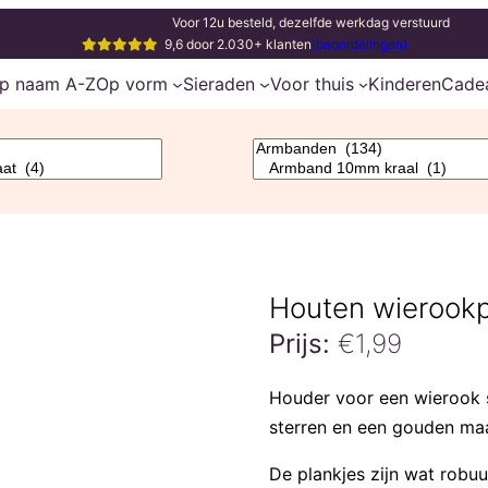
Voor 12u besteld, dezelfde werkdag verstuurd
9,6 door 2.030+ klanten
(beoordelingen)
p naam A-Z
Op vorm
Sieraden
Voor thuis
Kinderen
Cade
Houten wierookp
Prijs:
€
1,99
Houder voor een wierook
sterren en een gouden ma
De plankjes zijn wat robu