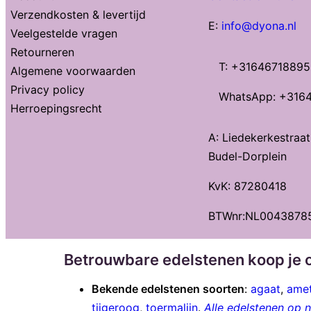
Verzendkosten & levertijd
E:
info@dyona.nl
Veelgestelde vragen
Retourneren
T: +31646718895
Algemene voorwaarden
Privacy policy
WhatsApp: +316
Herroepingsrecht
A: Liedekerkestraa
Budel-Dorplein
KvK: 87280418
BTWnr:NL0043878
Betrouwbare edelstenen koop je o
Bekende edelstenen soorten
:
agaat
,
amet
tijgeroog
,
toermalijn
.
Alle edelstenen op