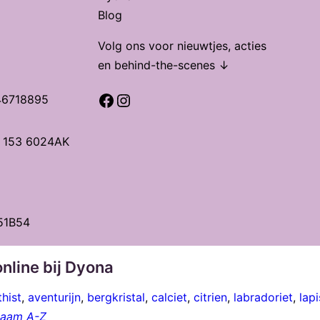
Blog
Volg ons voor nieuwtjes, acties
en behind-the-scenes ↓
Facebook
Instagram
46718895
t 153 6024AK
51B54
nline bij Dyona
hist
,
aventurijn
,
bergkristal
,
calciet
,
citrien
,
labradoriet
,
lapi
 naam A-Z