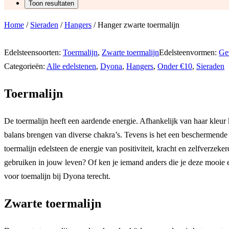
Home
/
Sieraden
/
Hangers
/ Hanger zwarte toermalijn
Edelsteensoorten:
Toermalijn
,
Zwarte toermalijn
Edelsteenvormen:
Ge
Categorieën:
Alle edelstenen
,
Dyona
,
Hangers
,
Onder €10
,
Sieraden
Toermalijn
De toermalijn heeft een aardende energie. Afhankelijk van haar kleur 
balans brengen van diverse chakra’s. Tevens is het een beschermende 
toermalijn edelsteen de energie van positiviteit, kracht en zelfverzeke
gebruiken in jouw leven? Of ken je iemand anders die je deze mooie
voor toemalijn bij Dyona terecht.
Zwarte toermalijn