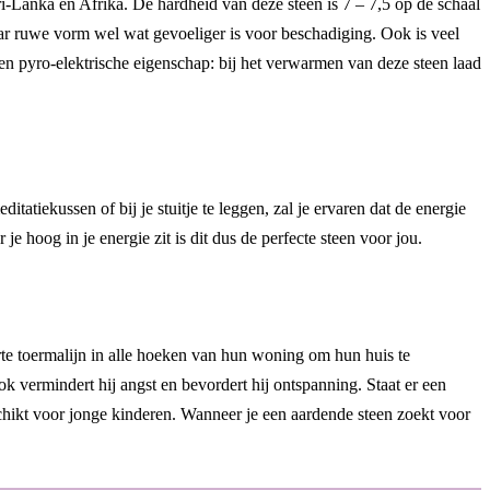
i-Lanka en Afrika. De hardheid van deze steen is 7 – 7,5 op de schaal
aar ruwe vorm wel wat gevoeliger is voor beschadiging. Ook is veel
een pyro-elektrische eigenschap: bij het verwarmen van deze steen laad
tatiekussen of bij je stuitje te leggen, zal je ervaren dat de energie
je hoog in je energie zit is dit dus de perfecte steen voor jou.
rte toermalijn in alle hoeken van hun woning om hun huis te
 vermindert hij angst en bevordert hij ontspanning. Staat er een
chikt voor jonge kinderen. Wanneer je een aardende steen zoekt voor