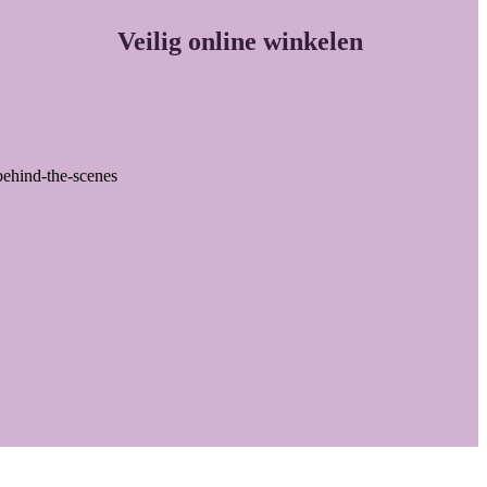
Veilig online winkelen
behind-the-scenes