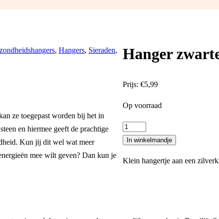
Hanger zwarte
zondheidshangers
,
Hangers
,
Sieraden
,
Prijs:
€
5,99
Op voorraad
kan ze toegepast worden bij het in
Hanger
steen en hiermee geeft de prachtige
zwarte
In winkelmandje
rdheid. Kun jij dit wel wat meer
toermalijn
 energieën mee wilt geven? Dan kun je
Klein hangertje aan een zilverkl
aantal