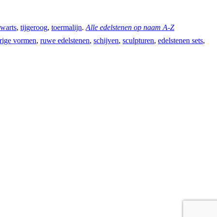
warts
,
tijgeroog
,
toermalijn
.
Alle edelstenen op naam A-Z
rige vormen
,
ruwe edelstenen
,
schijven
,
sculpturen
,
edelstenen sets
,