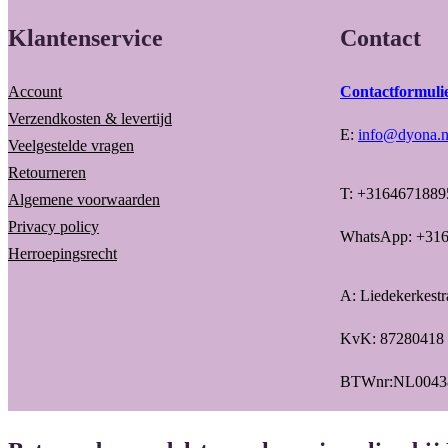
Klantenservice
Contact
Account
Contactformuli
Verzendkosten & levertijd
E:
info@dyona.n
Veelgestelde vragen
Retourneren
T: +3164671889
Algemene voorwaarden
Privacy policy
WhatsApp: +31
Herroepingsrecht
A: Liedekerkest
KvK: 87280418
BTWnr:NL0043