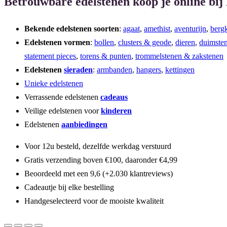
Betrouwbare edelstenen koop je online bij
Bekende edelstenen soorten
:
agaat
,
amethist
,
aventurijn
,
bergk
Edelstenen vormen
:
bollen
,
clusters & geode
,
dieren
,
duimste
statement pieces
,
torens & punten
,
trommelstenen & zakstenen
Edelstenen
sieraden
:
armbanden
,
hangers
,
kettingen
Unieke edelstenen
Verrassende edelstenen
cadeaus
Veilige edelstenen voor
kinderen
Edelstenen
aanbiedingen
Voor 12u besteld, dezelfde werkdag verstuurd
Gratis verzending boven €100, daaronder €4,99
Beoordeeld met een 9,6 (+2.030 klantreviews)
Cadeautje bij elke bestelling
Handgeselecteerd voor de mooiste kwaliteit