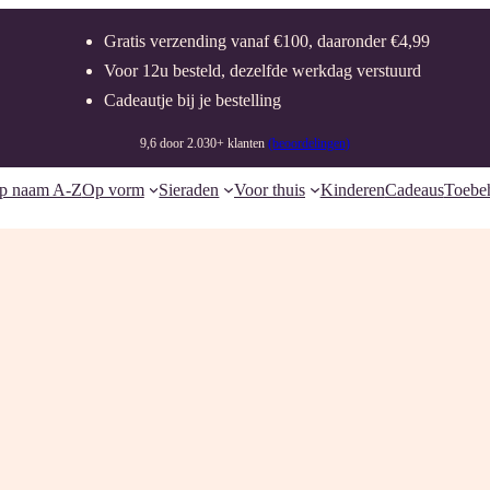
Gratis verzending vanaf €100, daaronder €4,99
Voor 12u besteld, dezelfde werkdag verstuurd
Cadeautje bij je bestelling
9,6 door 2.030+ klanten
(beoordelingen)
p naam A-Z
Op vorm
Sieraden
Voor thuis
Kinderen
Cadeaus
Toebe