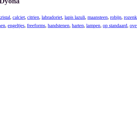
 Dyona
ristal
,
calciet
,
citrien
,
labradoriet
,
lapis lazuli
,
maansteen
,
robijn
,
rozenk
nen
,
engeltjes
,
freeforms
,
handstenen
,
harten
,
lampen
,
op standaard
,
ove