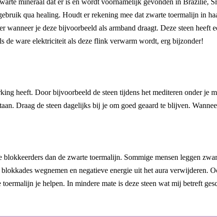
arte mineraal dat er is en wordt voornamelijk gevonden in Brazilië, Sr
n gebruik qua healing. Houdt er rekening mee dat zwarte toermalijn in h
rker wanneer je deze bijvoorbeeld als armband draagt. Deze steen heeft 
ls de ware elektriciteit als deze flink verwarm wordt, erg bijzonder!
ng heeft. Door bijvoorbeeld de steen tijdens het mediteren onder je medi
taan. Draag de steen dagelijks bij je om goed geaard te blijven. Wanneer 
ergie blokkeerders dan de zwarte toermalijn. Sommige mensen leggen zwa
blokkades wegnemen en negatieve energie uit het aura verwijderen. Ook
oermalijn je helpen. In mindere mate is deze steen wat mij betreft ges