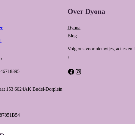
Over Dyona
er
Dyona
Blog
l
Volg ons voor nieuwtjes, acties en 
↓
5
Facebook
Instagram
646718895
raat 153 6024AK Budel-Dorplein
87851B54