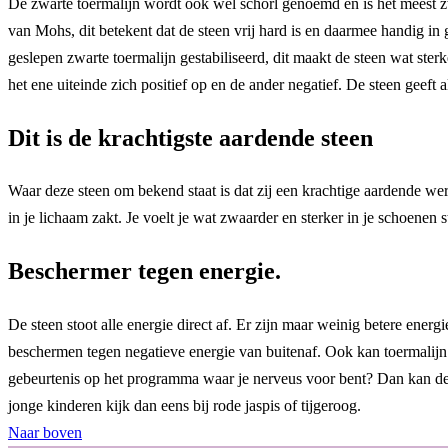
De zwarte toermalijn wordt ook wel schörl genoemd en is het meest zw
van Mohs, dit betekent dat de steen vrij hard is en daarmee handig i
geslepen zwarte toermalijn gestabiliseerd, dit maakt de steen wat ste
het ene uiteinde zich positief op en de ander negatief. De steen geeft a
Dit is de krachtigste aardende steen
Waar deze steen om bekend staat is dat zij een krachtige aardende werki
in je lichaam zakt. Je voelt je wat zwaarder en sterker in je schoenen s
Beschermer tegen energie.
De steen stoot alle energie direct af. Er zijn maar weinig betere en
beschermen tegen negatieve energie van buitenaf. Ook kan toermalijn 
gebeurtenis op het programma waar je nerveus voor bent? Dan kan de t
jonge kinderen kijk dan eens bij rode jaspis of tijgeroog.
Naar boven