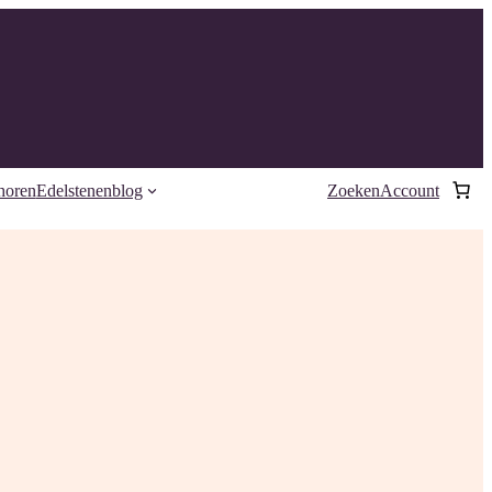
horen
Edelstenenblog
Zoeken
Account