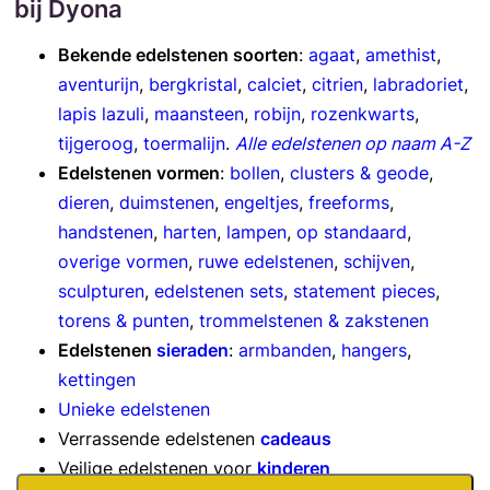
bij Dyona
Bekende edelstenen soorten
:
agaat
,
amethist
,
aventurijn
,
bergkristal
,
calciet
,
citrien
,
labradoriet
,
lapis lazuli
,
maansteen
,
robijn
,
rozenkwarts
,
tijgeroog
,
toermalijn
.
Alle edelstenen op naam A-Z
Edelstenen vormen
:
bollen
,
clusters & geode
,
dieren
,
duimstenen
,
engeltjes
,
freeforms
,
handstenen
,
harten
,
lampen
,
op standaard
,
overige vormen
,
ruwe edelstenen
,
schijven
,
sculpturen
,
edelstenen sets
,
statement pieces
,
torens & punten
,
trommelstenen & zakstenen
Edelstenen
sieraden
:
armbanden
,
hangers
,
kettingen
Unieke edelstenen
Verrassende edelstenen
cadeaus
Veilige edelstenen voor
kinderen