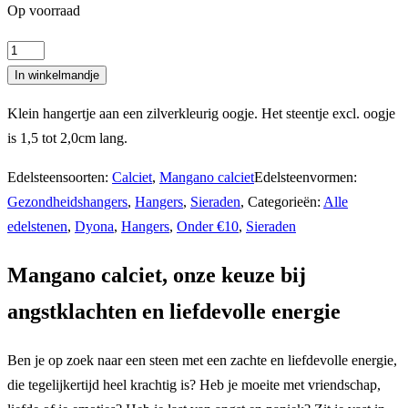
Op voorraad
Hanger
mangano
In winkelmandje
calciet
Klein hangertje aan een zilverkleurig oogje. Het steentje excl. oogje
aantal
is 1,5 tot 2,0cm lang.
Edelsteensoorten:
Calciet
,
Mangano calciet
Edelsteenvormen:
Gezondheidshangers
,
Hangers
,
Sieraden
,
Categorieën:
Alle
edelstenen
,
Dyona
,
Hangers
,
Onder €10
,
Sieraden
Mangano calciet, onze keuze bij
angstklachten en liefdevolle energie
Ben je op zoek naar een steen met een zachte en liefdevolle energie,
die tegelijkertijd heel krachtig is? Heb je moeite met vriendschap,