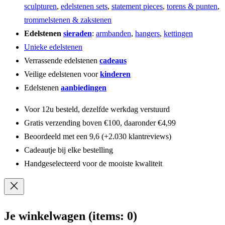
sculpturen
,
edelstenen sets
,
statement pieces
,
torens & punten
,
trommelstenen & zakstenen
Edelstenen
sieraden
:
armbanden
,
hangers
,
kettingen
Unieke edelstenen
Verrassende edelstenen
cadeaus
Veilige edelstenen voor
kinderen
Edelstenen
aanbiedingen
Voor 12u besteld, dezelfde werkdag verstuurd
Gratis verzending boven €100, daaronder €4,99
Beoordeeld met een 9,6 (+2.030 klantreviews)
Cadeautje bij elke bestelling
Handgeselecteerd voor de mooiste kwaliteit
Je winkelwagen
(items: 0)