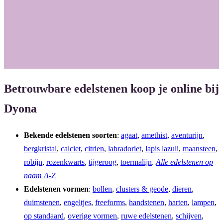
Betrouwbare edelstenen koop je online bij
Dyona
Bekende edelstenen soorten
:
agaat
,
amethist
,
aventurijn
,
bergkristal
,
calciet
,
citrien
,
labradoriet
,
lapis lazuli
,
maansteen
,
robijn
,
rozenkwarts
,
tijgeroog
,
toermalijn
.
Alle edelstenen op
naam A-Z
Edelstenen vormen
:
bollen
,
clusters & geode
,
dieren
,
duimstenen
,
engeltjes
,
freeforms
,
handstenen
,
harten
,
lampen
,
op standaard
,
overige vormen
,
ruwe edelstenen
,
schijven
,