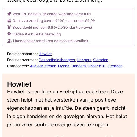
Voor 12u besteld, dezelfde werkdag verstuurd
Gratis verzending boven €100, daaronder €4,99
Beoordeeld met een 9,6 (+2.030 klantreviews)
Cadeautje bij elke bestelling
Handgeselecteerd voor de mooiste kwaliteit
Edelsteensoorten:
Howliet
Edelsteenvormen:
Gezondheidshangers
,
Hangers
,
Sieraden
,
Categorieën:
Alle edelstenen
,
Dyona
,
Hangers
,
Onder €10
,
Sieraden
Howliet
Howliet is een fijne en veelzijdige edelsteen. Deze
steen helpt met het versterken van je positieve
eigenschappen en je intuïtie. De steen geeft inzicht
in eigen handelen en de gevolgen hiervan. Het helpt
je om weer controle over je leven te krijgen.