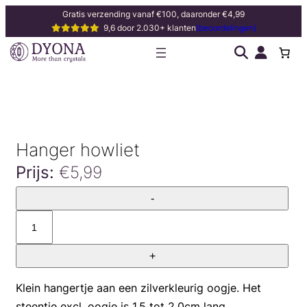
Ga
Gratis verzending vanaf €100, daaronder €4,99
9,6 door 2.030+ klanten
(beoordelingen)
naar
de
inhoud
Hanger howliet
Prijs:
€
5,99
Hanger
-
howliet
aantal
+
Klein hangertje aan een zilverkleurig oogje. Het
steentje excl. oogje is 1,5 tot 2,0cm lang.