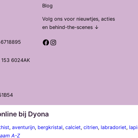
Blog
Volg ons voor nieuwtjes, acties
en behind-the-scenes ↓
Facebook
Instagram
46718895
t 153 6024AK
51B54
nline bij Dyona
hist
,
aventurijn
,
bergkristal
,
calciet
,
citrien
,
labradoriet
,
lapi
 naam A-Z