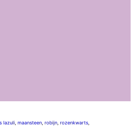
s lazuli
,
maansteen
,
robijn
,
rozenkwarts
,