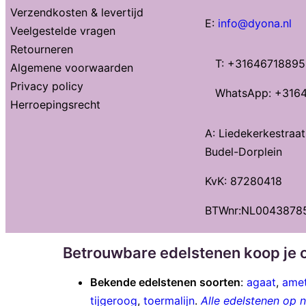
Verzendkosten & levertijd
E:
info@dyona.nl
Veelgestelde vragen
Retourneren
T: +31646718895
Algemene voorwaarden
Privacy policy
WhatsApp: +316
Herroepingsrecht
A: Liedekerkestraa
Budel-Dorplein
KvK: 87280418
BTWnr:NL0043878
Betrouwbare edelstenen koop je o
Bekende edelstenen soorten
:
agaat
,
amet
tijgeroog
,
toermalijn
.
Alle edelstenen op