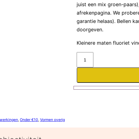
juist een mix groen-paars),
afrekenpagina. We probere
garantie helaas). Bellen ka
doorgeven.
Kleinere maten fluoriet vi
Fluoriet
freeform
plat
–
5-
6cm
aantal
ewerkingen
,
Onder €10
,
Vormen overig