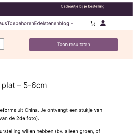
Cadeautje bij je bestelling
aus
Toebehoren
Edelstenenblog
m plat – 5-6cm
eeforms uit China. Je ontvangt een stukje van
van de 2de foto).
rstelling willen hebben (bv. alleen groen, of