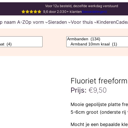
Voor 12u besteld, dezelfde werkdag verstuurd
9,6 door 2.030+ klanten
(beoordelingen)
p naam A-Z
Op vorm
Sieraden
Voor thuis
Kinderen
Cade
Fluoriet freefor
Prijs:
€
9,50
Mooie gepolijste platte fr
5-6cm groot (onderste rij 
Mocht je een bepaalde kleu